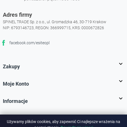
Adres firmy
SPINEL TRADE Sp. z o.o., ul. Gromadzka 46, 30-719 Krakow
NIP: 6793146723, REGON: 366999715, KRS: 0000672826
facebook.com/esiteopl
Facebook

Zakupy

Moje Konto

Informacje
Używamy plików cookies, aby zapewnić Ci najlepsze wrażenia na
Bezpieczne płatności: