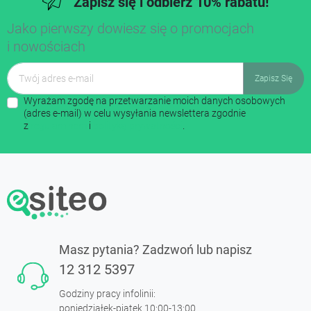
Zapisz się i odbierz 10% rabatu!
Jako pierwszy dowiesz się o promocjach
i nowościach
Wyrażam zgodę na przetwarzanie moich danych osobowych
(adres e-mail) w celu wysyłania newslettera zgodnie
z
regulaminem
i
polityką prywatności
.
Masz pytania? Zadzwoń lub napisz
12 312 5397
Godziny pracy infolinii:
poniedziałek-piątek 10:00-13:00