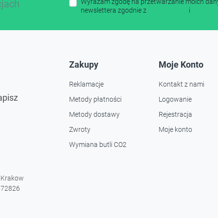
Wyrażam zgodę na przetwarzanie moich dany
cjach
newslettera zgodnie z
regulaminem
i
polityką
Zakupy
Moje Konto
Reklamacje
Kontakt z nami
apisz
Metody płatności
Logowanie
Metody dostawy
Rejestracja
Zwroty
Moje konto
Wymiana butli CO2
9 Krakow
672826