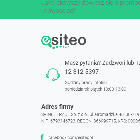
Jako pierwszy dowiesz się o promo
i nowościach
Masz pytania? Zadzwoń lub n
12 312 5397
Godziny pracy infolinii:
poniedziałek-piątek 10:00-13:00
Adres firmy
SPINEL TRADE Sp. z o.o., ul. Gromadzka 46, 30-71
NIP: 6793146723, REGON: 366999715, KRS: 0000
facebook.com/esiteopl