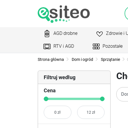
AGD drobne
Zdrowie i 
RTV i AGD
Pozostałe
Strona główna
Dom i ogród
Sprzątanie
Ch
Filtruj według
Cena