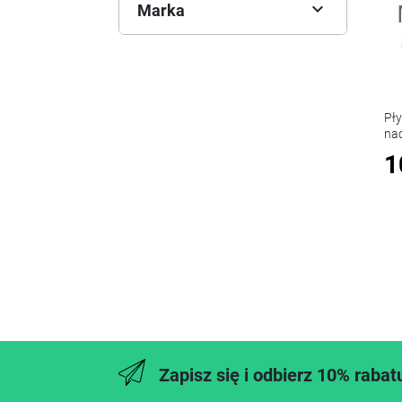

Marka
Pł
na
1
Zapisz się i odbierz 10% rabat