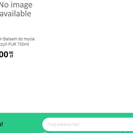
yn Balsam do mycia
czyń PUR 750ml
00
00
zł
u!