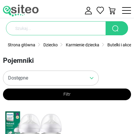
Strona główna
Dziecko
Karmienie dziecka
Butelki i akces
Pojemniki
Filtr