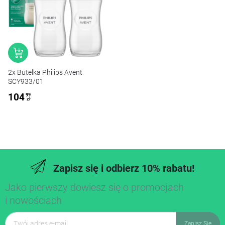
2x Butelka Philips Avent
SCY933/01
104
99
zł
Zapisz się i odbierz 10% rabatu!
Jako pierwszy dowiesz się o promocjach
i nowościach