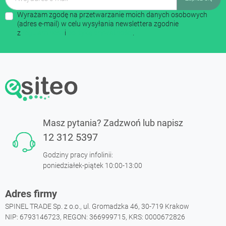
Wyrażam zgodę na przetwarzanie moich danych osobowych
(adres e-mail) w celu wysyłania newslettera zgodnie
z
regulaminem
i
polityką prywatności
.
Masz pytania? Zadzwoń lub napisz
12 312 5397
Godziny pracy infolinii:
poniedziałek-piątek 10:00-13:00
Adres firmy
SPINEL TRADE Sp. z o.o., ul. Gromadzka 46, 30-719 Krakow
NIP: 6793146723, REGON: 366999715, KRS: 0000672826