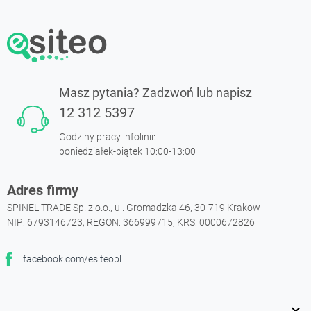
Masz pytania? Zadzwoń lub napisz
12 312 5397
Godziny pracy infolinii:
poniedziałek-piątek 10:00-13:00
Adres firmy
SPINEL TRADE Sp. z o.o., ul. Gromadzka 46, 30-719 Krakow
NIP: 6793146723, REGON: 366999715, KRS: 0000672826
facebook.com/esiteopl
Facebook
