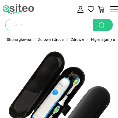
Strona główna
Zdrowie i Uroda
Zdrowie
Higiena jamy ust
keyboard_arrow_left
keyboard_arrow_right
Poprzedni
Nastę