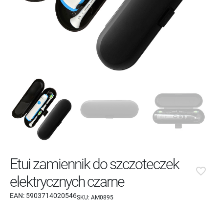
Etui zamiennik do szczoteczek
favorite_border
elektrycznych czarne
EAN:
5903714020546
SKU:
AM0895