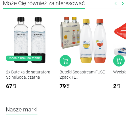
Może Cię również zainteresować
keyboard_arrow_left
keyboard_arrow_right
Poprze
Nas
Obecnie brak na stanie
2x Butelka do saturatora
Butelki Sodastream FUSE
Wyciskac
SpinelSoda, czarna
2pack 1L
żółta/pomarańczowa
67
79
2
99
99
99
zł
zł
zł
Nasze marki