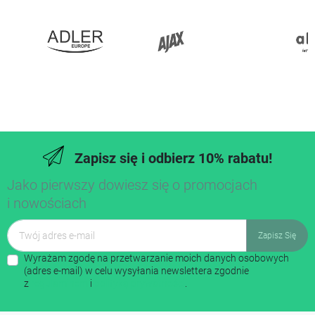
Zapisz się i odbierz 10% rabatu!
Jako pierwszy dowiesz się o promocjach
i nowościach
Wyrażam zgodę na przetwarzanie moich danych osobowych
(adres e-mail) w celu wysyłania newslettera zgodnie
z
regulaminem
i
polityką prywatności
.