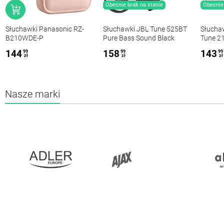
Obecnie brak na stanie
Obecnie 
Słuchawki Panasonic RZ-
Słuchawki JBL Tune 525BT
Słucha
B210WDE-P
Pure Bass Sound Black
Tune 21
144
158
143
99
99
99
zł
zł
zł
Nasze marki