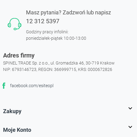
Masz pytania? Zadzwoń lub napisz
12 312 5397
Godziny pracy infolinii:
poniedziałek-piątek 10:00-13:00
Adres firmy
SPINEL TRADE Sp. z o.o., ul. Gromadzka 46, 30-719 Krakow
NIP: 6793146723, REGON: 366999715, KRS: 0000672826
facebook.com/esiteopl
Facebook

Zakupy

Moje Konto