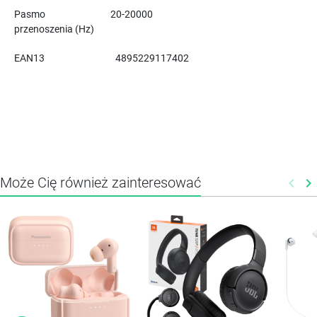
Pasmo
20-20000
przenoszenia (Hz)
EAN13
4895229117402
Może Cię również zainteresować
keyboard_arrow_left
keyboard_arrow_right
Poprz
N