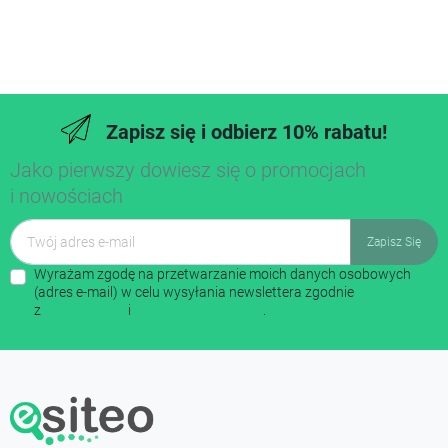
Zapisz się i odbierz 10% rabatu!
Jako pierwszy dowiesz się o promocjach
i nowościach
Wyrażam zgodę na przetwarzanie moich danych osobowych
(adres e-mail) w celu wysyłania newslettera zgodnie
z
regulaminem
i
polityką prywatności
.