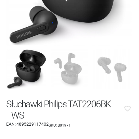
Słuchawki Philips TAT2206BK
favorite_border
TWS
EAN:
4895229117402
SKU:
B01971