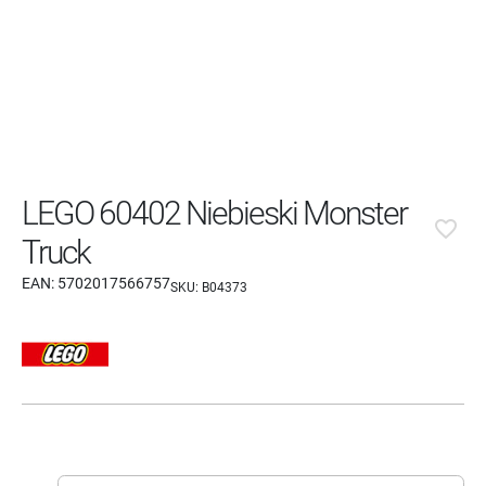
LEGO 60402 Niebieski Monster
favorite_border
Truck
EAN:
5702017566757
SKU:
B04373