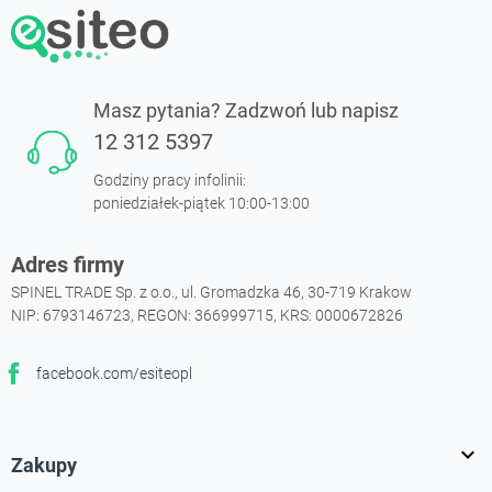
Masz pytania? Zadzwoń lub napisz
12 312 5397
Godziny pracy infolinii:
poniedziałek-piątek 10:00-13:00
Adres firmy
SPINEL TRADE Sp. z o.o., ul. Gromadzka 46, 30-719 Krakow
NIP: 6793146723, REGON: 366999715, KRS: 0000672826
facebook.com/esiteopl
Facebook

Zakupy