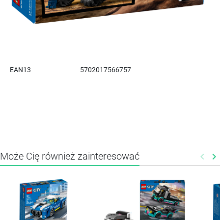
EAN13
5702017566757
Może Cię również zainteresować
keyboard_arrow_left
keyboard_arrow_right
Poprz
N