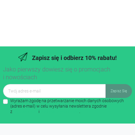
Zapisz się i odbierz 10% rabatu!
Jako pierwszy dowiesz się o promocjach
i nowościach
Wyrażam zgodę na przetwarzanie moich danych osobowych
(adres e-mail) w celu wysyłania newslettera zgodnie
z
regulaminem
i
polityką prywatności
.