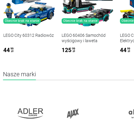
Obecnie brak na stanie
Obecnie brak na stanie
Obecnie 
LEGO City 60312 Radiowóz
LEGO 60406 Samochód
LEGO C
wyścigowy i laweta
Elektr
sporto
44
125
44
99
99
99
zł
zł
zł
Nasze marki