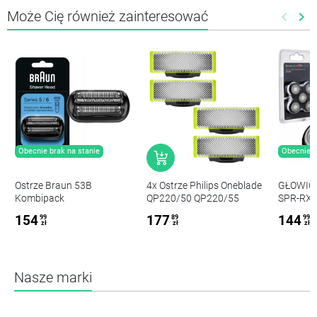
Może Cię również zainteresować
keyboard_arrow_left
keyboard_arrow_right
Poprze
Nas
Obecnie brak na stanie
Obecnie b
Ostrze Braun 53B
4x Ostrze Philips Oneblade
GŁOWIC
Kombipack
QP220/50 QP220/55
SPR-RX
OSTRZA
154
177
144
99
89
99
zł
zł
zł
Nasze marki