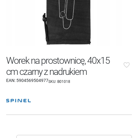
Worek na prostownicę, 40x15
favorite_border
cm czarny z nadrukiem
EAN:
5904569504977
SKU:
B01018