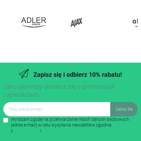
Zapisz się i odbierz 10% rabatu!
Jako pierwszy dowiesz się o promocjach
i nowościach
Wyrażam zgodę na przetwarzanie moich danych osobowych
(adres e-mail) w celu wysyłania newslettera zgodnie
z
regulaminem
i
polityką prywatności
.