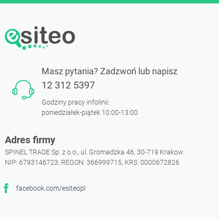
Masz pytania? Zadzwoń lub napisz
12 312 5397
Godziny pracy infolinii:
poniedziałek-piątek 10:00-13:00
Adres firmy
SPINEL TRADE Sp. z o.o., ul. Gromadzka 46, 30-719 Krakow
NIP: 6793146723, REGON: 366999715, KRS: 0000672826
facebook.com/esiteopl
Facebook