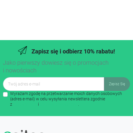
Zapisz się i odbierz 10% rabatu!
Jako pierwszy dowiesz się o promocjach
i nowościach
Wyrażam zgodę na przetwarzanie moich danych osobowych
(adres e-mail) w celu wysyłania newslettera zgodnie
z
regulaminem
i
polityką prywatności
.