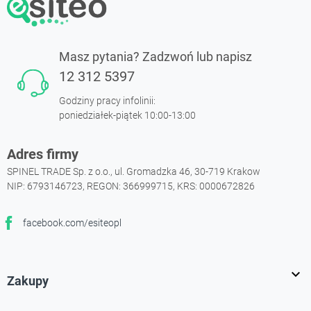
Masz pytania? Zadzwoń lub napisz
12 312 5397
Godziny pracy infolinii:
poniedziałek-piątek 10:00-13:00
Adres firmy
SPINEL TRADE Sp. z o.o., ul. Gromadzka 46, 30-719 Krakow
NIP: 6793146723, REGON: 366999715, KRS: 0000672826
facebook.com/esiteopl
Facebook

Zakupy