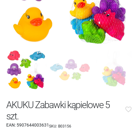
AKUKU Zabawki kąpielowe 5
favorite_border
szt.
EAN:
5907644003631
SKU:
B03156