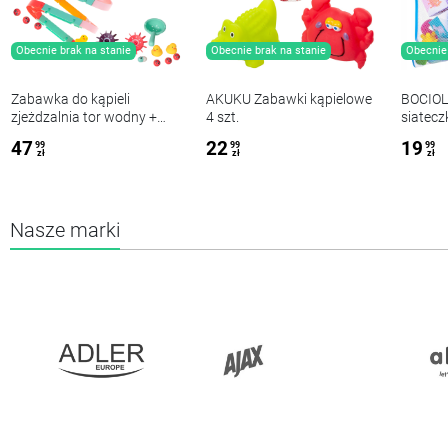
Obecnie brak na stanie
Obecnie brak na stanie
Obecnie 
Zabawka do kąpieli
AKUKU Zabawki kąpielowe
BOCIOL
zjeżdzalnia tor wodny +
4 szt.
siatecz
akcesor
47
22
19
99
99
99
zł
zł
zł
Nasze marki