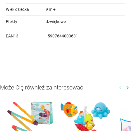
Wiek dziecka
9 m +
Efekty
dźwiękowe
EAN13
5907644003631
Może Cię również zainteresować
keyboard_arrow_left
keyboard_arrow_right
Poprz
N