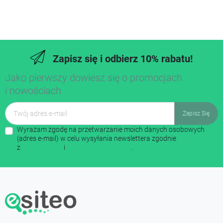
Zapisz się i odbierz 10% rabatu!
Jako pierwszy dowiesz się o promocjach
i nowościach
Wyrażam zgodę na przetwarzanie moich danych osobowych
(adres e-mail) w celu wysyłania newslettera zgodnie
z
regulaminem
i
polityką prywatności
.