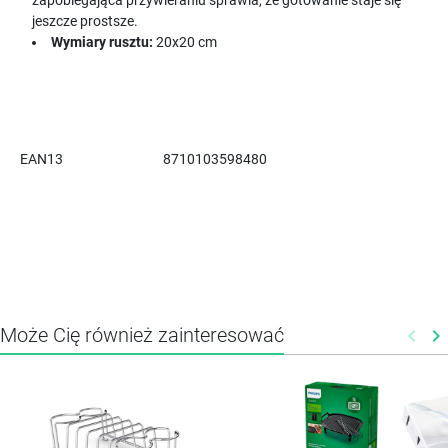
zapobiegająca przywieraniu sprawia, że gotowanie staje się
jeszcze prostsze.
Wymiary rusztu:
20x20 cm
EAN13
8710103598480
Może Cię również zainteresować
keyboard_arrow_left
keyboard_arrow_right
Poprz
N