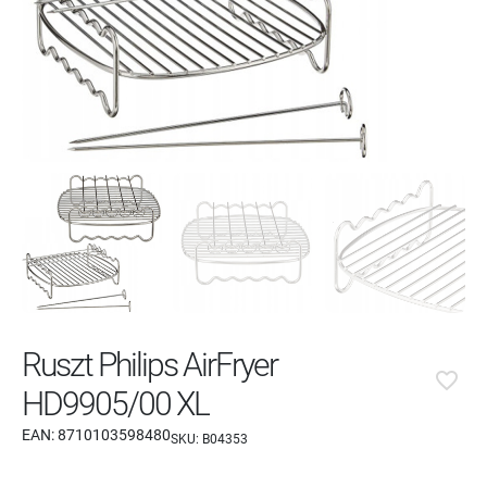
Ruszt Philips AirFryer
favorite_border
HD9905/00 XL
EAN:
8710103598480
SKU:
B04353