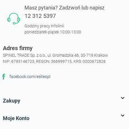
Masz pytania? Zadzwoń lub napisz
12 312 5397
Godziny pracy infolinii:
poniedziałek-piątek 10:00-13:00
Adres firmy
SPINEL TRADE Sp. z o.o., ul. Gromadzka 46, 30-719 Krakow
NIP: 6793146723, REGON: 366999715, KRS: 0000672826
facebook.com/esiteopl
Facebook

Zakupy

Moje Konto