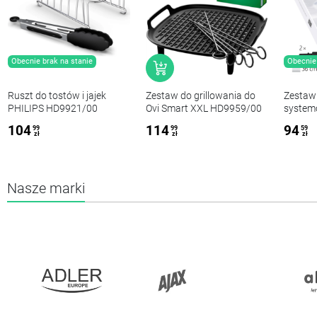
Obecnie brak na stanie
Obecnie 
Ruszt do tostów i jajek
Zestaw do grillowania do
Zestaw
PHILIPS HD9921/00
Ovi Smart XXL HD9959/00
system
HP1 24
104
114
94
99
99
59
zł
zł
zł
Nasze marki