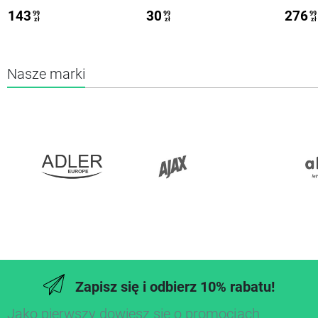
GOLAREK ORYGINAŁ
2520/2530/2620/2630
143
30
276
99
99
99
zł
zł
zł
Nasze marki
Zapisz się i odbierz 10% rabatu!
Jako pierwszy dowiesz się o promocjach