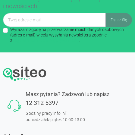
i nowościach
Wyrażam zgodę na przetwarzanie moich danych osobowych
(adres e-mail) w celu wysyłania newslettera zgodnie
z
regulaminem
i
polityką prywatności
.
Masz pytania? Zadzwoń lub napisz
12 312 5397
Godziny pracy infolinii:
poniedziałek-piątek 10:00-13:00