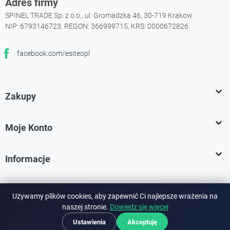
Adres firmy
SPINEL TRADE Sp. z o.o., ul. Gromadzka 46, 30-719 Krakow
NIP: 6793146723, REGON: 366999715, KRS: 0000672826
facebook.com/esiteopl
Facebook

Zakupy

Moje Konto

Informacje
Używamy plików cookies, aby zapewnić Ci najlepsze wrażenia na
Bezpieczne płatności:
naszej stronie.
Dowiedz się więcej
Ustawienia
Akceptuję