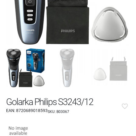
Golarka Philips S3243/12
favorite_border
EAN:
8720689018593
SKU:
B03067