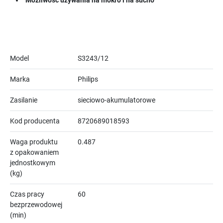
Możliwość używania na mokro i na sucho
Model
S3243/12
Marka
Philips
Zasilanie
sieciowo-akumulatorowe
Kod producenta
8720689018593
Waga produktu
0.487
z opakowaniem
jednostkowym
(kg)
Czas pracy
60
bezprzewodowej
(min)