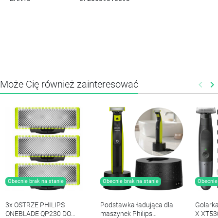
Może Cię również zainteresować
keyboard_arrow_left
keyboard_arrow_right
Poprz
N
Obecnie brak na stanie
Obecnie brak na stanie
Obecnie 
3x OSTRZE PHILIPS
Podstawka ładująca dla
Golarka
ONEBLADE QP230 DO
maszynek Philips
X XT53