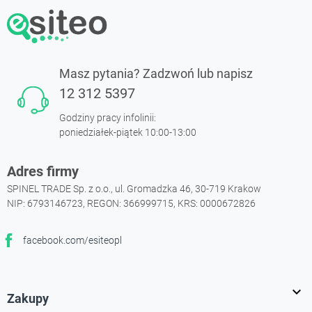
Masz pytania? Zadzwoń lub napisz
12 312 5397
Godziny pracy infolinii:
poniedziałek-piątek 10:00-13:00
Adres firmy
SPINEL TRADE Sp. z o.o., ul. Gromadzka 46, 30-719 Krakow
NIP: 6793146723, REGON: 366999715, KRS: 0000672826
facebook.com/esiteopl
Facebook

Zakupy