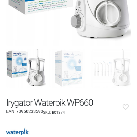
Irygator Waterpik WP660
favorite_border
EAN:
73950233590
SKU:
B01374