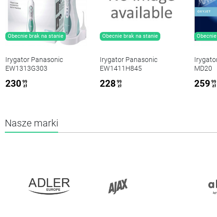
Obecnie brak na stanie
Obecnie brak na stanie
Obecnie 
Irygator Panasonic
Irygator Panasonic
Irygato
EW1313G303
EW1411H845
MD20
230
228
259
99
99
99
zł
zł
zł
Nasze marki