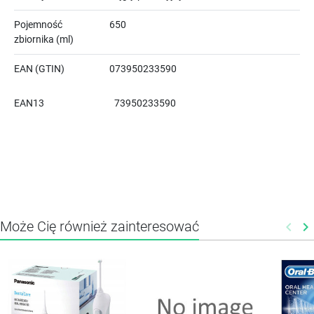
Pojemność
650
zbiornika (ml)
EAN (GTIN)
073950233590
EAN13
73950233590
Może Cię również zainteresować
keyboard_arrow_left
keyboard_arrow_right
Poprz
N