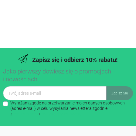
Zapisz się i odbierz 10% rabatu!
Jako pierwszy dowiesz się o promocjach
i nowościach
Wyrażam zgodę na przetwarzanie moich danych osobowych
(adres e-mail) w celu wysyłania newslettera zgodnie
z
regulaminem
i
polityką prywatności
.