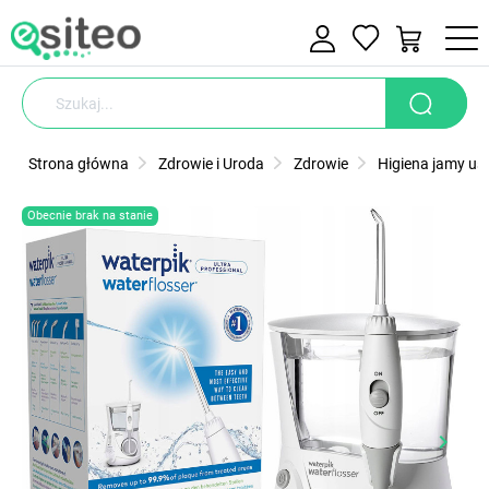
Strona główna
Zdrowie i Uroda
Zdrowie
Higiena jamy ust
Obecnie brak na stanie
keyboard_arrow_left
keyboard_arrow_right
Poprzedni
Nastę