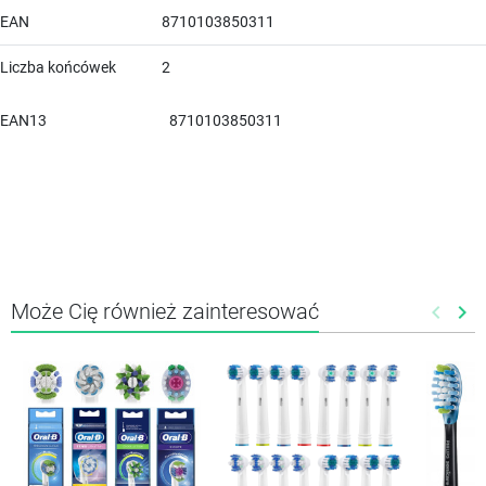
EAN
8710103850311
Liczba końcówek
2
EAN13
8710103850311
Może Cię również zainteresować
keyboard_arrow_left
keyboard_arrow_right
Poprze
Nas