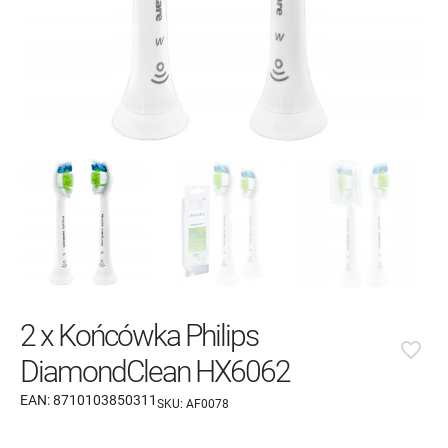
2 x Końcówka Philips
favorite_border
DiamondClean HX6062
EAN:
8710103850311
SKU:
AF0078