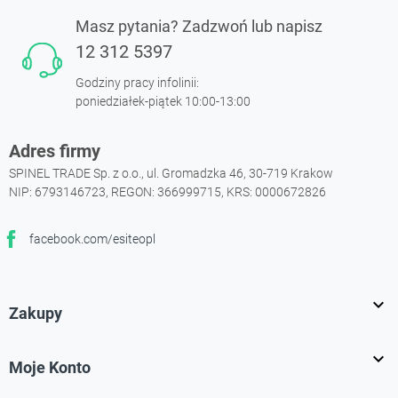
Masz pytania? Zadzwoń lub napisz
12 312 5397
Godziny pracy infolinii:
poniedziałek-piątek 10:00-13:00
Adres firmy
SPINEL TRADE Sp. z o.o., ul. Gromadzka 46, 30-719 Krakow
NIP: 6793146723, REGON: 366999715, KRS: 0000672826
facebook.com/esiteopl
Facebook

Zakupy

Moje Konto