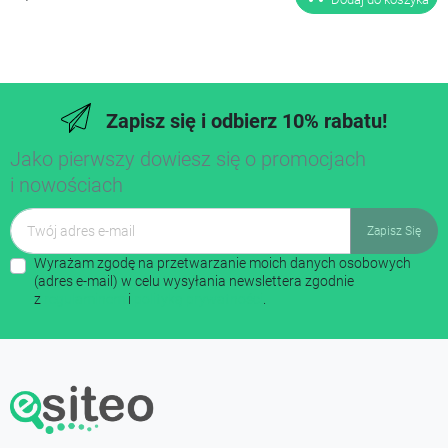
Zapisz się i odbierz 10% rabatu!
Jako pierwszy dowiesz się o promocjach
i nowościach
Wyrażam zgodę na przetwarzanie moich danych osobowych
(adres e-mail) w celu wysyłania newslettera zgodnie
z
regulaminem
i
polityką prywatności
.