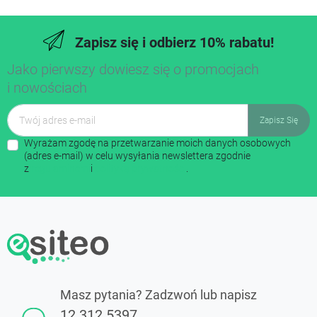
Zapisz się i odbierz 10% rabatu!
Jako pierwszy dowiesz się o promocjach
i nowościach
Wyrażam zgodę na przetwarzanie moich danych osobowych
(adres e-mail) w celu wysyłania newslettera zgodnie
z
regulaminem
i
polityką prywatności
.
Masz pytania? Zadzwoń lub napisz
12 312 5397