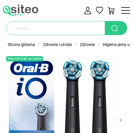
Strona główna
Zdrowie i Uroda
Zdrowie
Higiena jamy ust
Obecnie brak na stanie
keyboard_arrow_left
keyboard_arrow_right
Poprzedni
Nastę