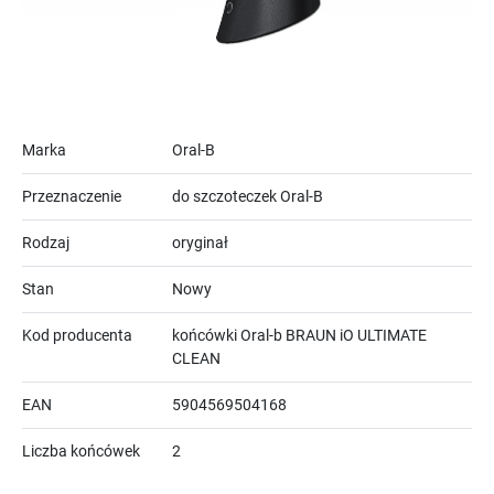
Marka
Oral-B
Przeznaczenie
do szczoteczek Oral-B
Rodzaj
oryginał
Stan
Nowy
Kod producenta
końcówki Oral-b BRAUN iO ULTIMATE
CLEAN
EAN
5904569504168
Liczba końcówek
2