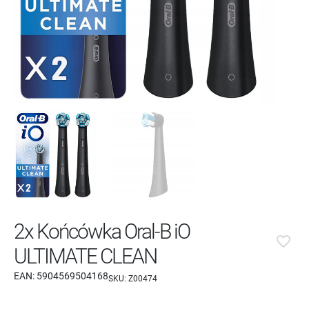
2x Końcówka Oral-B iO
favorite_border
ULTIMATE CLEAN
EAN:
5904569504168
SKU:
Z00474