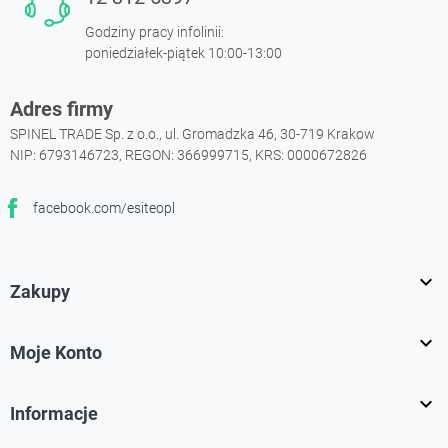
Godziny pracy infolinii:
poniedziałek-piątek 10:00-13:00
Adres firmy
SPINEL TRADE Sp. z o.o., ul. Gromadzka 46, 30-719 Krakow
NIP: 6793146723, REGON: 366999715, KRS: 0000672826
facebook.com/esiteopl
Facebook

Zakupy

Moje Konto

Informacje