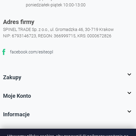
poniedziałek-piątek 10:00-13:00
Adres firmy
SPINEL TRADE Sp. z o.o., ul. Gromadzka 46, 30-719 Krakow
NIP: 6793146723, REGON: 366999715, KRS: 0000672826
facebook.com/esiteopl
Facebook

Zakupy

Moje Konto

Informacje