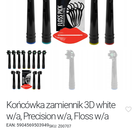
Końcówka zamiennik 3D white
favorite_border
w/a, Precision w/a, Floss w/a
EAN:
5904569503949
SKU:
Z00707