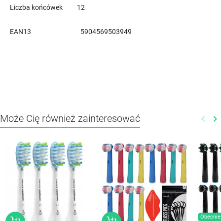
Liczba końcówek
12
EAN13
5904569503949
Może Cię również zainteresować
keyboard_arrow_left
keyboard_arrow_right
Poprz
N
Obecnie 