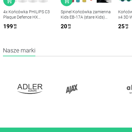
4x Końcówka PHILIPS C3
Spinel Końcówka zamienna
Końców
Plaque Defence HX
Kids EB-17A (stare Kids)
x4 3D W
9044/17
x12
czarne 
199
20
25
99
99
99
zł
zł
zł
Nasze marki