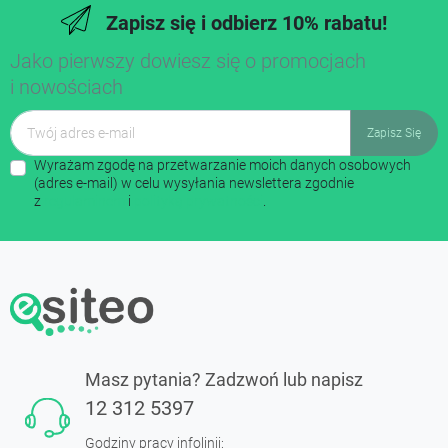
Zapisz się i odbierz 10% rabatu!
Jako pierwszy dowiesz się o promocjach
i nowościach
Wyrażam zgodę na przetwarzanie moich danych osobowych
(adres e-mail) w celu wysyłania newslettera zgodnie
z
regulaminem
i
polityką prywatności
.
Masz pytania? Zadzwoń lub napisz
12 312 5397
Godziny pracy infolinii: