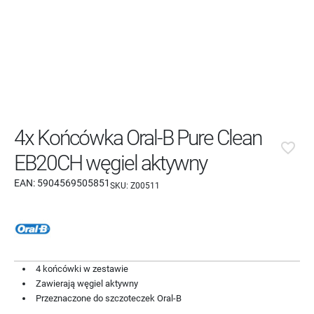
4x Końcówka Oral-B Pure Clean
favorite_border
EB20CH węgiel aktywny
EAN:
5904569505851
SKU:
Z00511
4 końcówki w zestawie
Zawierają węgiel aktywny
Przeznaczone do szczoteczek Oral-B