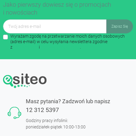
Jako pierwszy dowiesz się o promocjach
i nowościach
Wyrażam zgodę na przetwarzanie moich danych osobowych
(adres e-mail) w celu wysyłania newslettera zgodnie
z
regulaminem
i
polityką prywatności
.
Masz pytania? Zadzwoń lub napisz
12 312 5397
Godziny pracy infolinii:
poniedziałek-piątek 10:00-13:00