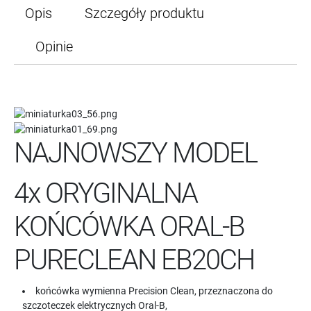
Opis
Szczegóły produktu
Opinie
NAJNOWSZY MODEL
4x ORYGINALNA
KOŃCÓWKA ORAL-B
PURECLEAN EB20CH
końcówka wymienna Precision Clean, przeznaczona do
szczoteczek elektrycznych Oral-B,