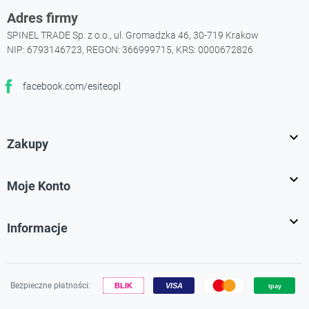
Adres firmy
SPINEL TRADE Sp. z o.o., ul. Gromadzka 46, 30-719 Krakow
NIP: 6793146723, REGON: 366999715, KRS: 0000672826
facebook.com/esiteopl
Facebook

Zakupy

Moje Konto

Informacje
Bezpieczne płatności: