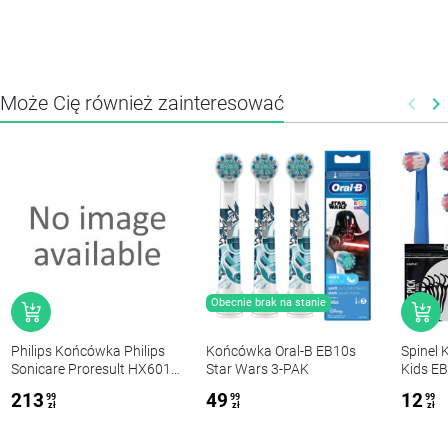
Może Cię również zainteresować
keyboard_arrow_left
keyboard_arrow_right
Poprz
N
Obecnie brak na stanie
Philips Końcówka Philips
Końcówka Oral-B EB10s
Spinel
Sonicare Proresult HX6011
Star Wars 3-PAK
Kids EB
z HX6018 x10
213
49
12
99
99
99
zł
zł
zł