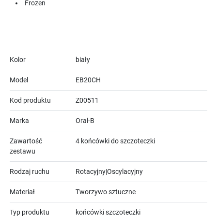
Frozen
Kolor
biały
Model
EB20CH
Kod produktu
Z00511
Marka
Oral-B
Zawartość
4 końcówki do szczoteczki
zestawu
Rodzaj ruchu
Rotacyjny|Oscylacyjny
Materiał
Tworzywo sztuczne
Typ produktu
końcówki szczoteczki