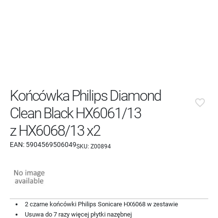
Końcówka Philips Diamond
favorite_border
Clean Black HX6061/13
z HX6068/13 x2
EAN:
5904569506049
SKU:
Z00894
2 czarne końcówki Philips Sonicare HX6068 w zestawie
Usuwa do 7 razy więcej płytki nazębnej