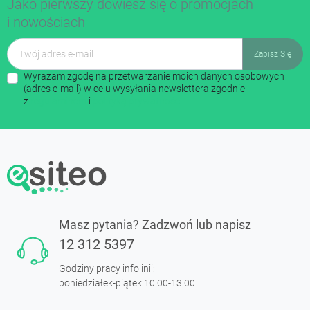
Jako pierwszy dowiesz się o promocjach
i nowościach
Wyrażam zgodę na przetwarzanie moich danych osobowych
(adres e-mail) w celu wysyłania newslettera zgodnie
z
regulaminem
i
polityką prywatności
.
Masz pytania? Zadzwoń lub napisz
12 312 5397
Godziny pracy infolinii:
poniedziałek-piątek 10:00-13:00