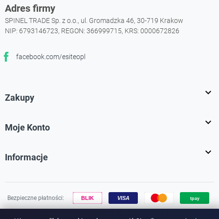
Adres firmy
SPINEL TRADE Sp. z o.o., ul. Gromadzka 46, 30-719 Krakow
NIP: 6793146723, REGON: 366999715, KRS: 0000672826
facebook.com/esiteopl
Facebook

Zakupy

Moje Konto

Informacje
Bezpieczne płatności: