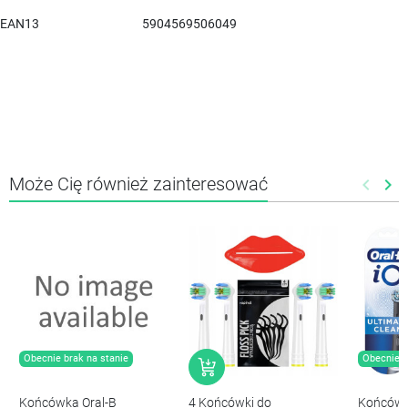
EAN13
5904569506049
Może Cię również zainteresować
keyboard_arrow_left
keyboard_arrow_right
Poprze
Nas
Obecnie brak na stanie
Obecnie b
Końcówka Oral-B
4 Końcówki do
Końcówka