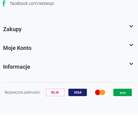
facebook.com/esiteopl
Facebook

Zakupy

Moje Konto

Informacje
Bezpieczne płatności:
Używamy plików cookies, aby zapewnić Ci najlepsze wrażenia na
naszej stronie.
Dowiedz się więcej