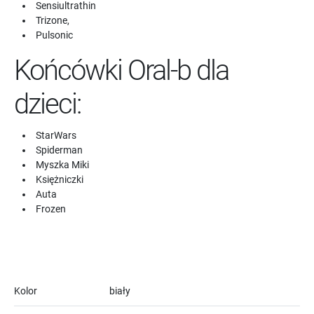
Sensiultrathin
Trizone,
Pulsonic
Końcówki Oral-b dla
dzieci:
StarWars
Spiderman
Myszka Miki
Księżniczki
Auta
Frozen
Kolor
biały