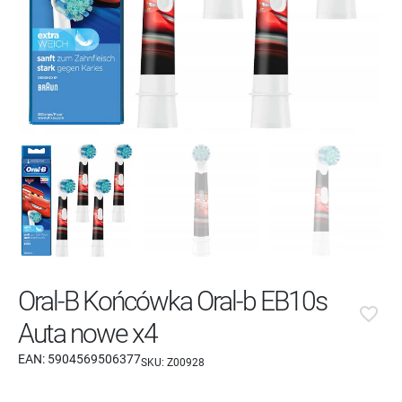
Oral-B Końcówka Oral-b EB10s
favorite_border
Auta nowe x4
EAN:
5904569506377
SKU:
Z00928