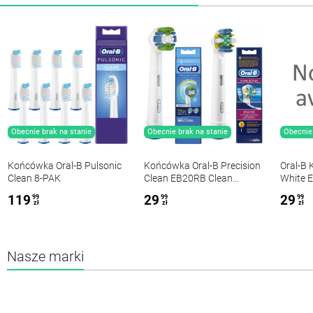
Obecnie brak na stanie
Obecnie brak na stanie
Obecnie 
Końcówka Oral-B Pulsonic
Końcówka Oral-B Precision
Oral-B 
Clean 8-PAK
Clean EB20RB Clean
White 
Maximizer+Floss Action
119
29
29
99
99
99
Tiefenreinigung EB25RB
zł
zł
zł
Nasze marki