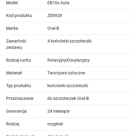
Model
EB10s Auta
Kod produktu
Z00928
Marka
Oral-B
Zawartość
4 końcówki szczoteczki
zestawu
Rodzaj ruchu
Rotacyjny|Oscylacyjny
Materiał
Tworzywo sztuczne
Typ produktu
końcówki szczoteczki
Przeznaczenie
do szczoteczek Oral-B
Gwarancja
24 miesiące
Rodzaj
oryginał