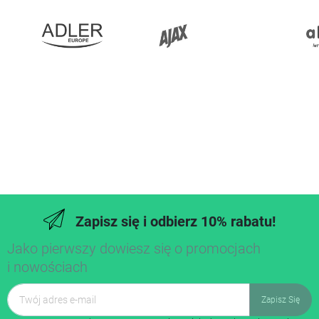
Zapisz się i odbierz 10% rabatu!
Jako pierwszy dowiesz się o promocjach
i nowościach