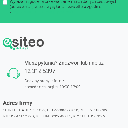
Wyrażam zgodę na przetwarzanie moich danych osobowych
(adres e-mail) w celu wysyłania newslettera zgodnie
z
regulaminem
i
polityką prywatności
.
Masz pytania? Zadzwoń lub napisz
12 312 5397
Godziny pracy infolinii:
poniedziałek-piątek 10:00-13:00
Adres firmy
SPINEL TRADE Sp. z o.o., ul. Gromadzka 46, 30-719 Krakow
NIP: 6793146723, REGON: 366999715, KRS: 0000672826