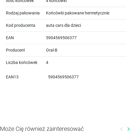
Ilość końcówek
4 końcówki
Rodzaj pakowania
Końcówki pakowane hermetycznie
Kod producenta
auta cars dla dzieci
EAN
5904569506377
Producent
Oral-B
Liczba końcówek
4
EAN13
5904569506377
Może Cię również zainteresować
keyboard_arrow_left
keyboard_arrow_right
Poprz
N