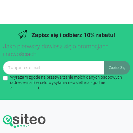
Zapisz się i odbierz 10% rabatu!
Jako pierwszy dowiesz się o promocjach
i nowościach
Wyrażam zgodę na przetwarzanie moich danych osobowych
(adres e-mail) w celu wysyłania newslettera zgodnie
z
regulaminem
i
polityką prywatności
.