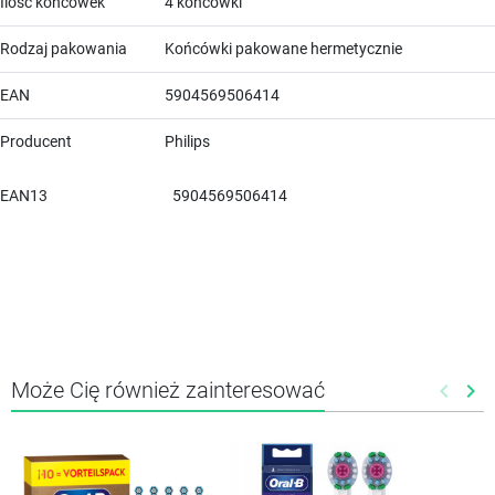
Ilość końcówek
4 końcówki
Rodzaj pakowania
Końcówki pakowane hermetycznie
EAN
5904569506414
Producent
Philips
EAN13
5904569506414
Może Cię również zainteresować
keyboard_arrow_left
keyboard_arrow_right
Poprze
Nas