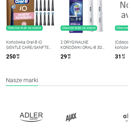
Obecnie brak na stanie
Obecnie brak na stanie
Obecnie b
Końcówka Oral-B iO
2 ORYGINALNE
(Cdiscou
GENTLE CARE/SANFTE
KOŃCÓWKI ORAL-B 3D
końcówek
BLACK 10-PAK
WHITE
x16
250
29
31
99
99
67
zł
zł
zł
Nasze marki