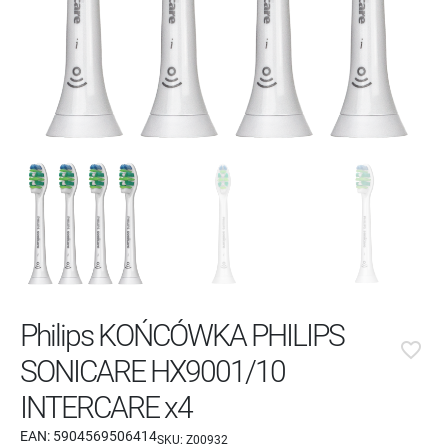
Philips KOŃCÓWKA PHILIPS
favorite_border
SONICARE HX9001/10
INTERCARE x4
EAN:
5904569506414
SKU:
Z00932