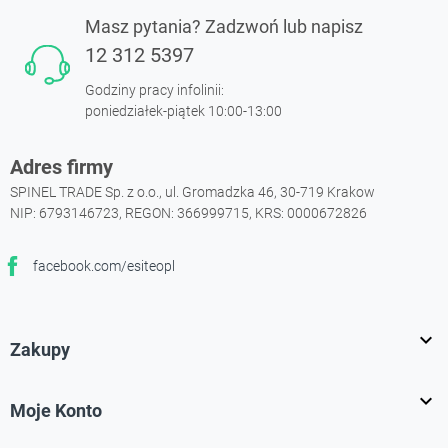
Masz pytania? Zadzwoń lub napisz
12 312 5397
Godziny pracy infolinii:
poniedziałek-piątek 10:00-13:00
Adres firmy
SPINEL TRADE Sp. z o.o., ul. Gromadzka 46, 30-719 Krakow
NIP: 6793146723, REGON: 366999715, KRS: 0000672826
facebook.com/esiteopl
Facebook

Zakupy

Moje Konto