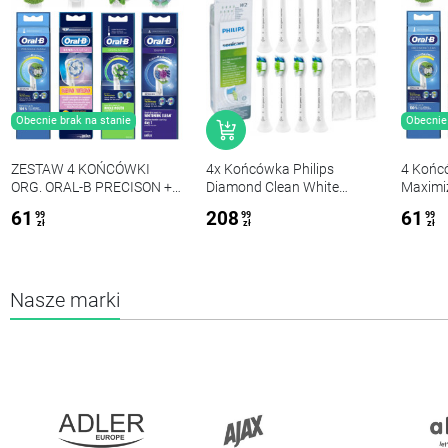
Obecnie brak na stanie
Obecnie 
ZESTAW 4 KOŃCÓWKI
4x Końcówka Philips
4 Końcó
ORG. ORAL-B PRECISON +
Diamond Clean White
Maximiz
SENSI + CROSS + 3D WHITE
HX6062/26 2-PAK
Tiefenr
61
208
61
99
99
99
EB18+C
zł
zł
zł
Nasze marki