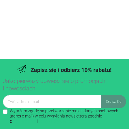
Zapisz się i odbierz 10% rabatu!
Jako pierwszy dowiesz się o promocjach
i nowościach
Wyrażam zgodę na przetwarzanie moich danych osobowych
(adres e-mail) w celu wysyłania newslettera zgodnie
z
regulaminem
i
polityką prywatności
.