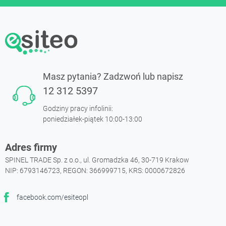
Masz pytania? Zadzwoń lub napisz
12 312 5397
Godziny pracy infolinii:
poniedziałek-piątek 10:00-13:00
Adres firmy
SPINEL TRADE Sp. z o.o., ul. Gromadzka 46, 30-719 Krakow
NIP: 6793146723, REGON: 366999715, KRS: 0000672826
facebook.com/esiteopl
Facebook