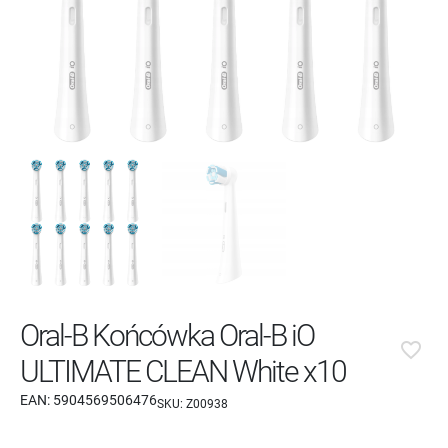
Oral-B Końcówka Oral-B iO
favorite_border
ULTIMATE CLEAN White x10
EAN:
5904569506476
SKU:
Z00938