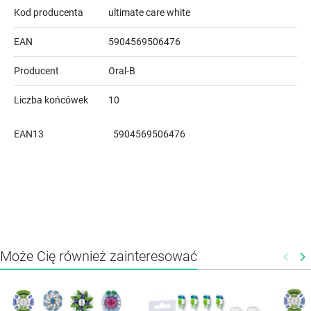
Kod producenta
ultimate care white
EAN
5904569506476
Producent
Oral-B
Liczba końcówek
10
EAN13
5904569506476
Może Cię również zainteresować
keyboard_arrow_left
keyboard_arrow_right
Poprz
N