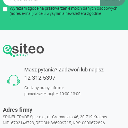
Wyrażam zgodę na przetwarzanie moich danych osobowych
(adres e-mail) w celu wysyłania newslettera zgodnie
z
regulaminem
i
polityką prywatności
.
Masz pytania? Zadzwoń lub napisz
12 312 5397
Godziny pracy infolinii:
poniedziałek-piątek 10:00-13:00
Adres firmy
SPINEL TRADE Sp. z o.o., ul. Gromadzka 46, 30-719 Krakow
NIP: 6793146723, REGON: 366999715, KRS: 0000672826