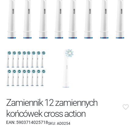
Zamiennik 12 zamiennych
favorite_border
końcówek cross action
EAN:
5903714025718
SKU:
AD0254