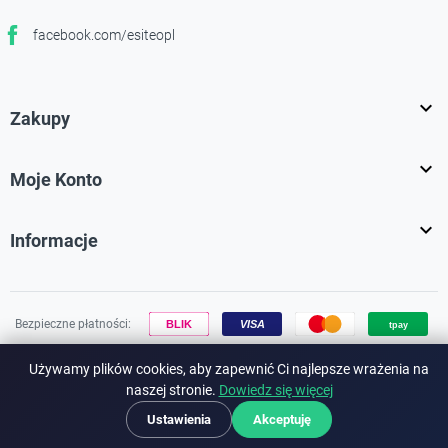
facebook.com/esiteopl
Facebook

Zakupy

Moje Konto

Informacje
Bezpieczne płatności:
Używamy plików cookies, aby zapewnić Ci najlepsze wrażenia na
naszej stronie.
Dowiedz się więcej
Ustawienia
Akceptuję