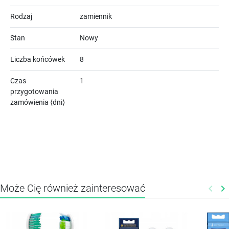
Rodzaj
zamiennik
Stan
Nowy
Liczba końcówek
8
Czas
1
przygotowania
zamówienia ⟨dni⟩
Może Cię również zainteresować
keyboard_arrow_left
keyboard_arrow_right
Poprz
N