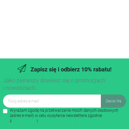
Zapisz się i odbierz 10% rabatu!
Jako pierwszy dowiesz się o promocjach
i nowościach
Wyrażam zgodę na przetwarzanie moich danych osobowych
(adres e-mail) w celu wysyłania newslettera zgodnie
z
regulaminem
i
polityką prywatności
.