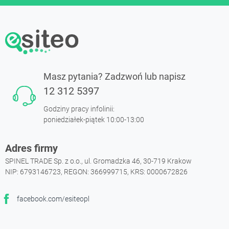
Masz pytania? Zadzwoń lub napisz
12 312 5397
Godziny pracy infolinii:
poniedziałek-piątek 10:00-13:00
Adres firmy
SPINEL TRADE Sp. z o.o., ul. Gromadzka 46, 30-719 Krakow
NIP: 6793146723, REGON: 366999715, KRS: 0000672826
facebook.com/esiteopl
Facebook