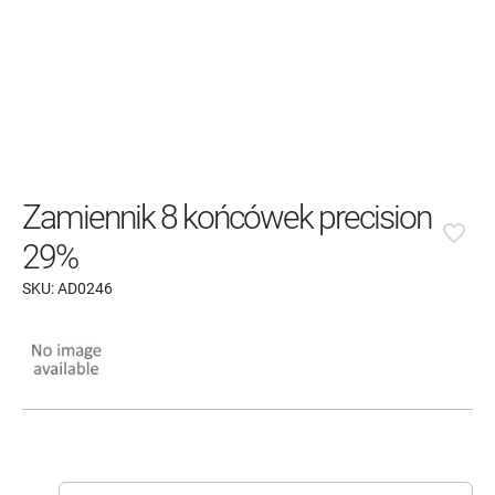
Zamiennik 8 końcówek precision
favorite_border
29%
SKU:
AD0246