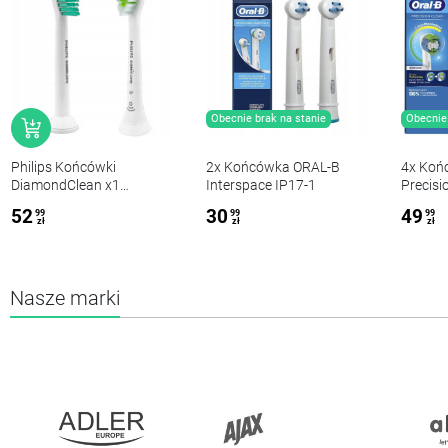
Obecnie brak na stanie
Obecnie 
Philips Końcówki
2x Końcówka ORAL-B
4x Koń
DiamondClean x1
Interspace IP17-1
Precisi
i Proresult HX6011 x1
Clean 
52
30
49
99
99
99
zł
zł
zł
Nasze marki