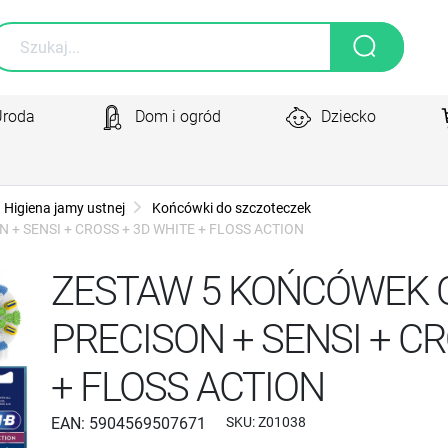
Uroda
Dom i ogród
Dziecko
Higiena jamy ustnej
Końcówki do szczoteczek
+ SENSI + CROSS + 3D WHITE + FLOSS ACTION
ZESTAW 5 KOŃCÓWEK O
PRECISON + SENSI + C
+ FLOSS ACTION
EAN:
5904569507671
SKU:
Z01038