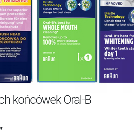
ych końcówek Oral-B
er