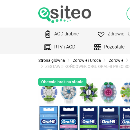
AGD drobne
Zdrowie i 
RTV i AGD
Pozostałe
Strona główna
Zdrowie i Uroda
Zdrowie
ZESTAW 5 KOŃCÓWEK ORG. ORAL-B PRECISON 
Obecnie brak na stanie