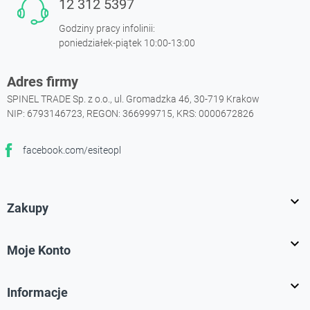
12 312 5397
Godziny pracy infolinii:
poniedziałek-piątek 10:00-13:00
Adres firmy
SPINEL TRADE Sp. z o.o., ul. Gromadzka 46, 30-719 Krakow
NIP: 6793146723, REGON: 366999715, KRS: 0000672826
facebook.com/esiteopl
Facebook

Zakupy

Moje Konto

Informacje