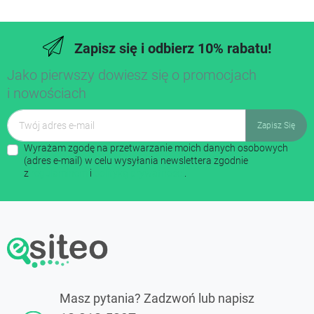
Zapisz się i odbierz 10% rabatu!
Jako pierwszy dowiesz się o promocjach
i nowościach
Wyrażam zgodę na przetwarzanie moich danych osobowych
(adres e-mail) w celu wysyłania newslettera zgodnie
z
regulaminem
i
polityką prywatności
.
Masz pytania? Zadzwoń lub napisz