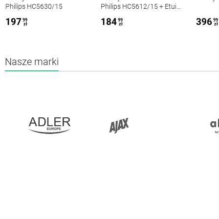
Philips HC5630/15
Philips HC5612/15 + Etui
na maszynki i golarki
197
184
396
99
99
99
czarne + Zestaw fryzjerski
zł
zł
zł
(2 nożyczki + grzebień)
Nasze marki