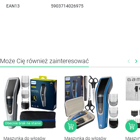
EAN13
5903714026975
Może Cię również zainteresować
keyboard_arrow_left
keyboard_arrow_right
Poprz
N
Obecnie brak na stanie
Maszynka do włosów
Maszynka do włosów
Maszyn