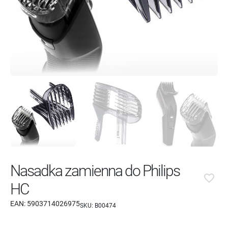
Nasadka zamienna do Philips
favorite_border
HC
EAN:
5903714026975
SKU:
B00474