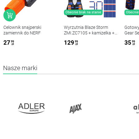
Obecnie brak na stanie
Obecnie 
Celownik snajperski
Wyrzutnia Blaze Storm
Gotowy
zamiennik do NERF
ZMI.ZC7105 + kamizelka +
Gear Se
30x strzał zam
kabura,
27
129
35
99
99
99
etui na 
zł
zł
zł
Nasze marki