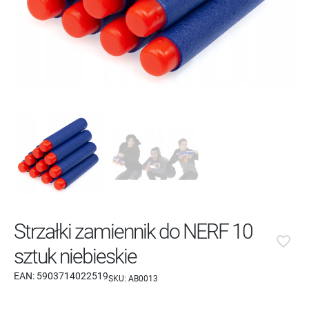
Strzałki zamiennik do NERF 10
favorite_border
sztuk niebieskie
EAN:
5903714022519
SKU:
AB0013