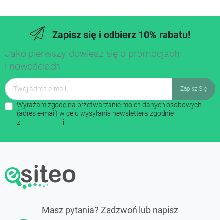
Zapisz się i odbierz 10% rabatu!
Jako pierwszy dowiesz się o promocjach
i nowościach
Wyrażam zgodę na przetwarzanie moich danych osobowych
(adres e-mail) w celu wysyłania newslettera zgodnie
z
regulaminem
i
polityką prywatności
.
Masz pytania? Zadzwoń lub napisz