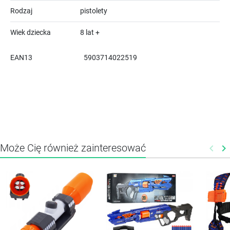
Rodzaj
pistolety
Wiek dziecka
8 lat +
EAN13
5903714022519
Może Cię również zainteresować
keyboard_arrow_left
keyboard_arrow_right
Poprz
N