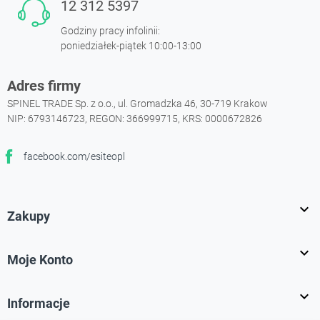
12 312 5397
Godziny pracy infolinii:
poniedziałek-piątek 10:00-13:00
Adres firmy
SPINEL TRADE Sp. z o.o., ul. Gromadzka 46, 30-719 Krakow
NIP: 6793146723, REGON: 366999715, KRS: 0000672826
facebook.com/esiteopl
Facebook

Zakupy

Moje Konto

Informacje