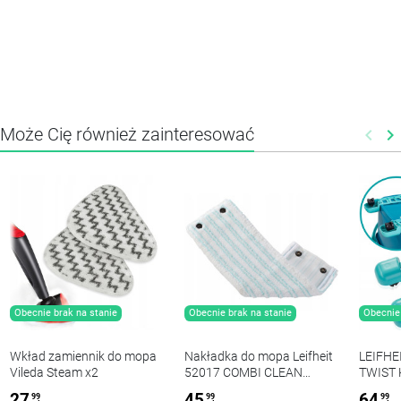
Może Cię również zainteresować
keyboard_arrow_left
keyboard_arrow_right
Poprz
N
Obecnie brak na stanie
Obecnie brak na stanie
Obecnie 
Wkład zamiennik do mopa
Nakładka do mopa Leifheit
LEIFHE
Vileda Steam x2
52017 COMBI CLEAN
TWIST K
TWIST XL MICRO DUO
27
45
64
99
99
99