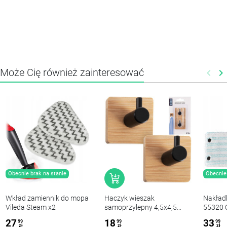
Może Cię również zainteresować
keyboard_arrow_left
keyboard_arrow_right
Poprz
N
Obecnie brak na stanie
Obecnie 
Wkład zamiennik do mopa
Haczyk wieszak
Nakładk
Vileda Steam x2
samoprzylepny 4,5x4,5
55320 
2szt
TWIST 
27
18
33
99
99
99
(33cm)
zł
zł
zł