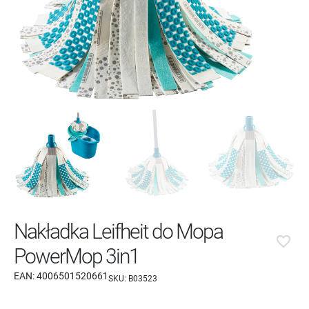
Nakładka Leifheit do Mopa
favorite_border
PowerMop 3in1
EAN:
4006501520661
SKU:
B03523