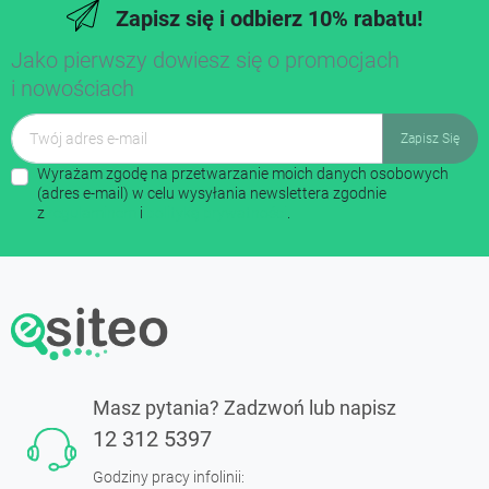
Zapisz się i odbierz 10% rabatu!
Jako pierwszy dowiesz się o promocjach
i nowościach
Wyrażam zgodę na przetwarzanie moich danych osobowych
(adres e-mail) w celu wysyłania newslettera zgodnie
z
regulaminem
i
polityką prywatności
.
Masz pytania? Zadzwoń lub napisz
12 312 5397
Godziny pracy infolinii: