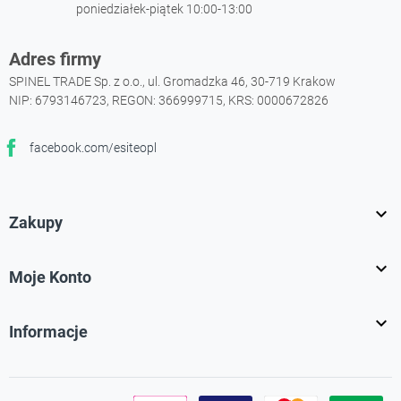
poniedziałek-piątek 10:00-13:00
Adres firmy
SPINEL TRADE Sp. z o.o., ul. Gromadzka 46, 30-719 Krakow
NIP: 6793146723, REGON: 366999715, KRS: 0000672826
facebook.com/esiteopl
Facebook

Zakupy

Moje Konto

Informacje