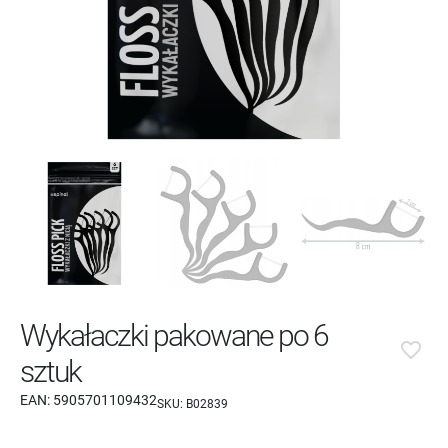
Wykałaczki pakowane po 6
favorite_border
sztuk
EAN:
5905701109432
SKU:
B02839