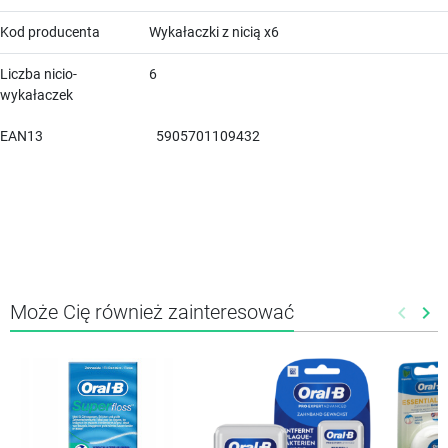
Kod producenta
Wykałaczki z nicią x6
Liczba nicio-
6
wykałaczek
EAN13
5905701109432
Może Cię również zainteresować
keyboard_arrow_left
keyboard_arrow_right
Poprze
Nas