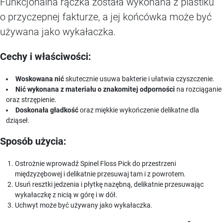
Funkcjonalna rączka została wykonana z plastiku
o przyczepnej fakturze, a jej końcówka może być
używana jako wykałaczka.
Cechy i właściwości:
Woskowana nić
skutecznie usuwa bakterie i ułatwia czyszczenie.
Nić wykonana z materiału o znakomitej odporności
na rozciąganie
oraz strzępienie.
Doskonała gładkość
oraz miękkie wykończenie delikatne dla
dziąseł.
Sposób użycia:
Ostrożnie wprowadź Spinel Floss Pick do przestrzeni
międzyzębowej i delikatnie przesuwaj tam i z powrotem.
Usuń resztki jedzenia i płytkę nazębną, delikatnie przesuwając
wykałaczkę z nicią w górę i w dół.
Uchwyt może być używany jako wykałaczka.