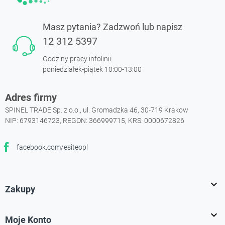
Masz pytania? Zadzwoń lub napisz
12 312 5397
Godziny pracy infolinii:
poniedziałek-piątek 10:00-13:00
Adres firmy
SPINEL TRADE Sp. z o.o., ul. Gromadzka 46, 30-719 Krakow
NIP: 6793146723, REGON: 366999715, KRS: 0000672826
facebook.com/esiteopl
Facebook

Zakupy

Moje Konto