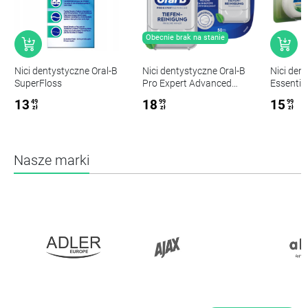
Obecnie brak na stanie
Nici dentystyczne Oral-B
Nici dentystyczne Oral-B
Nici den
SuperFloss
Pro Expert Advanced
Essentia
Floss
13
18
15
49
99
99
zł
zł
zł
Nasze marki