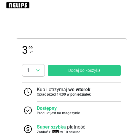
3
99
zł
Dodaj do koszyka
Kup i otrzymaj
we wtorek
Opłać przed
14:00 w poniedziałek
Dostępny
Produkt jest na magazynie
Super szybka
płatność
Zapłać z
w 10 sekund