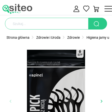
Strona główna
Zdrowie i Uroda
Zdrowie
Higiena jamy ust
keyboard_arrow_left
keyboard_arrow_right
Poprzedni
Nastę