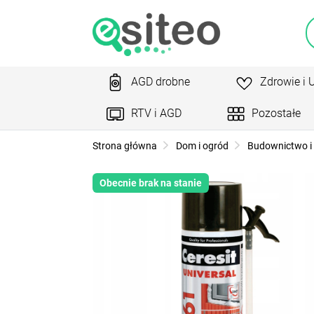
AGD drobne
Zdrowie i 
RTV i AGD
Pozostałe
Strona główna
Dom i ogród
Budownictwo i 
Obecnie brak na stanie