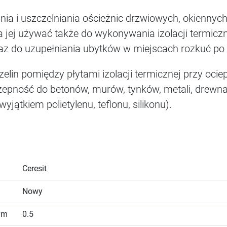
nia i uszczelniania ościeżnic drzwiowych, okiennych
a jej używać także do wykonywania izolacji termiczn
z do uzupełniania ubytków w miejscach rozkuć po 
zelin pomiędzy płytami izolacji termicznej przy oc
pność do betonów, murów, tynków, metali, drewna,
jątkiem polietylenu, teflonu, silikonu).
Ceresit
Nowy
ym
0.5