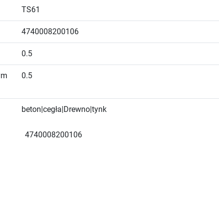
TS61
4740008200106
0.5
ym
0.5
beton|cegła|Drewno|tynk
4740008200106