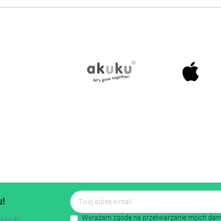
u!
Wyrażam zgodę na przetwarzanie moich dany
cjach