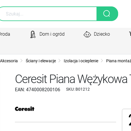
Uroda
Dom i ogród
Dziecko
Akcesoria
Ściany i elewacje
Izolacja i ocieplenie
Piana monta
Ceresit Piana Wężykowa
EAN:
4740008200106
SKU:
B01212