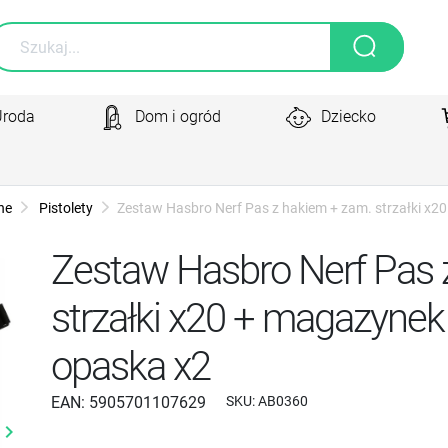
Uroda
Dom i ogród
Dziecko
ne
Pistolety
Zestaw Hasbro Nerf Pas z hakiem + zam. strzałki x2
Zestaw Hasbro Nerf Pas 
strzałki x20 + magazynek 
opaska x2
EAN:
5905701107629
SKU:
AB0360
yboard_arrow_right
Następny