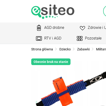
AGD drobne
Zdrowie i 
RTV i AGD
Pozostałe
Strona główna
Dziecko
Zabawki
Militar
Obecnie brak na stanie
keyboard_arrow_left
ke
Poprzedni