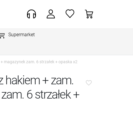
Supermarket
0 + magazynek zam. 6 strzałek + opaska x2
z hakiem + zam.
favorite_border
zam. 6 strzałek +