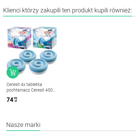
Klienci którzy zakupili ten produkt kupili również:
Ceresit 4x tabletka
pochłaniacz Ceresit 450g
(2x lawenda 2x górski
74
99
wodospad)
zł
Nasze marki