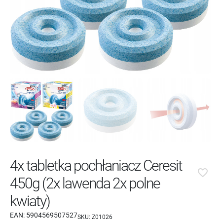
4x tabletka pochłaniacz Ceresit
favorite_border
450g (2x lawenda 2x polne
kwiaty)
EAN:
5904569507527
SKU:
Z01026