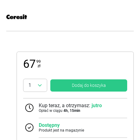
67
99
zł
Dodaj do koszyka
Kup teraz, a otrzymasz:
jutro
Opłać w ciągu
4
h,
15
min
Dostępny
Produkt jest na magazynie