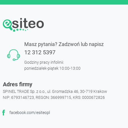
Masz pytania? Zadzwoń lub napisz
12 312 5397
Godziny pracy infolinii:
poniedziałek-piątek 10:00-13:00
Adres firmy
SPINEL TRADE Sp. z o.o., ul. Gromadzka 46, 30-719 Krakow
NIP: 6793146723, REGON: 366999715, KRS: 0000672826
facebook.com/esiteopl
Facebook