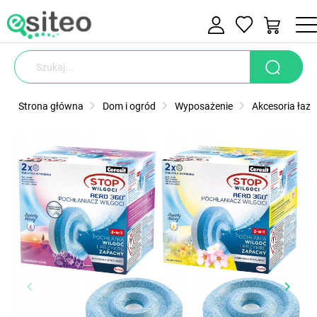
Strona główna
Dom i ogród
Wyposażenie
Akcesoria łaz
keyboard_arrow_left
keyboard_arrow_right
Poprzedni
Nastę