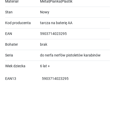
Materiał
Metal|Pianka|Plastik
Stan
Nowy
Kod producenta
tarcza na baterię AA
EAN
5903714023295
Bohater
brak
Seria
do nerfa nerfów pistoletów karabinów
Wiek dziecka
6 lat +
EAN13
5903714023295