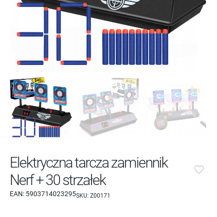
Elektryczna tarcza zamiennik
favorite_border
Nerf + 30 strzałek
EAN:
5903714023295
SKU:
Z00171