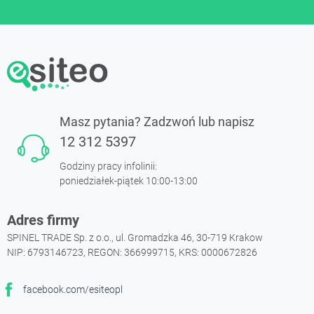
Masz pytania? Zadzwoń lub napisz
12 312 5397
Godziny pracy infolinii:
poniedziałek-piątek 10:00-13:00
Adres firmy
SPINEL TRADE Sp. z o.o., ul. Gromadzka 46, 30-719 Krakow
NIP: 6793146723, REGON: 366999715, KRS: 0000672826
facebook.com/esiteopl
Facebook