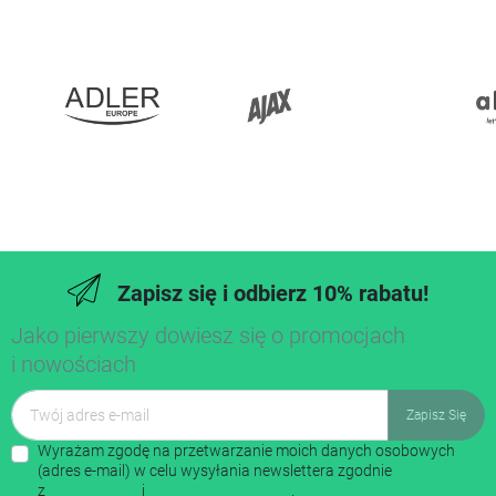
Zapisz się i odbierz 10% rabatu!
Jako pierwszy dowiesz się o promocjach
i nowościach
Wyrażam zgodę na przetwarzanie moich danych osobowych
(adres e-mail) w celu wysyłania newslettera zgodnie
z
regulaminem
i
polityką prywatności
.