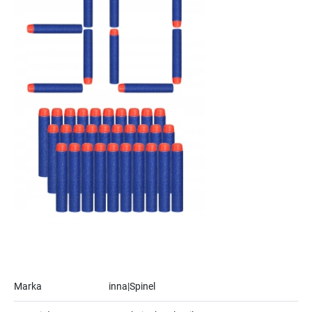
Marka
inna|Spinel