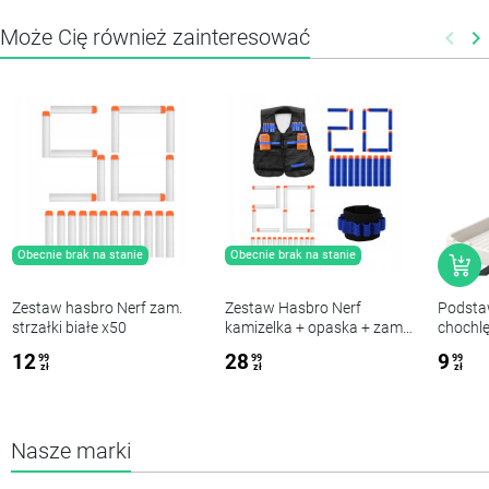
Może Cię również zainteresować
keyboard_arrow_left
keyboard_arrow_right
Poprz
N
Obecnie brak na stanie
Obecnie brak na stanie
Zestaw hasbro Nerf zam.
Zestaw Hasbro Nerf
Podsta
strzałki białe x50
kamizelka + opaska + zam.
chochlę
strzałki x20 + zam. strzałki
beżow
12
28
9
99
99
99
białe x20
zł
zł
zł
Nasze marki