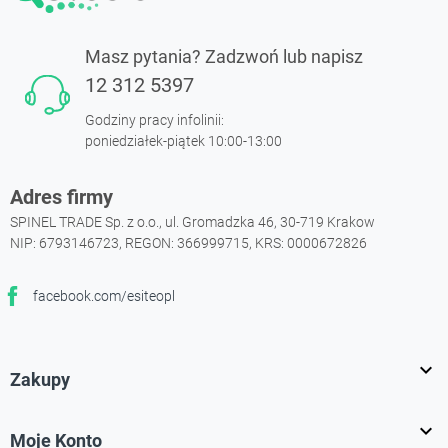
Masz pytania? Zadzwoń lub napisz
12 312 5397
Godziny pracy infolinii:
poniedziałek-piątek 10:00-13:00
Adres firmy
SPINEL TRADE Sp. z o.o., ul. Gromadzka 46, 30-719 Krakow
NIP: 6793146723, REGON: 366999715, KRS: 0000672826
facebook.com/esiteopl
Facebook

Zakupy

Moje Konto