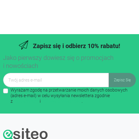
Zapisz się i odbierz 10% rabatu!
Jako pierwszy dowiesz się o promocjach
i nowościach
Wyrażam zgodę na przetwarzanie moich danych osobowych
(adres e-mail) w celu wysyłania newslettera zgodnie
z
regulaminem
i
polityką prywatności
.