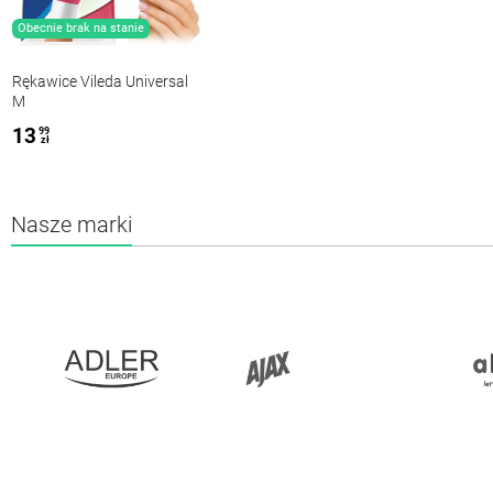
Obecnie brak na stanie
Rękawice Vileda Universal
M
13
99
zł
Nasze marki