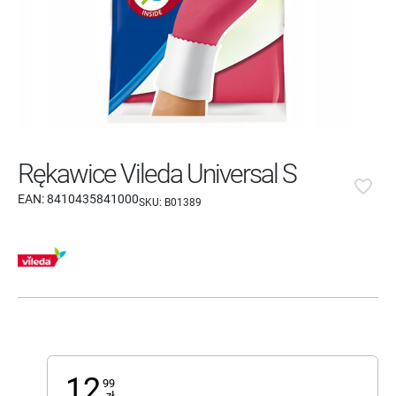
Rękawice Vileda Universal S
favorite_border
EAN:
8410435841000
SKU:
B01389
12
99
zł