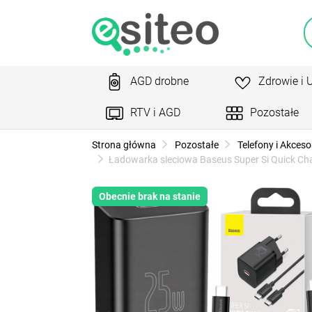
AGD drobne
Zdrowie i 
RTV i AGD
Pozostałe
Strona główna
Pozostałe
Telefony i Akceso
Ładowarka sieciowa Baseus Super Si Quick C
Obecnie brak na stanie