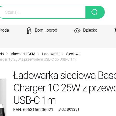
Uroda
Dom i ogród
Dziecko
ria
Akcesoria GSM
Ładowarki
Sieciowe
harger 1C 25W z przewodem USB-C do USB-C 1m
Ładowarka sieciowa Base
Charger 1C 25W z prze
USB-C 1m
EAN:
6953156206021
SKU:
B03231