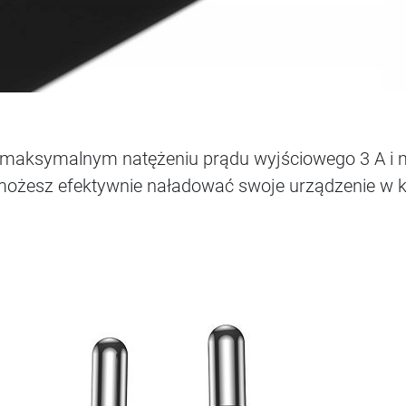
 maksymalnym natężeniu prądu wyjściowego 3 A i 
możesz efektywnie naładować swoje urządzenie w kró