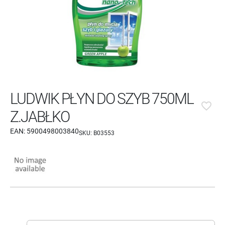
LUDWIK PŁYN DO SZYB 750ML
favorite_border
Z.JABŁKO
EAN:
5900498003840
SKU:
B03553