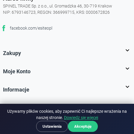
SPINEL TRADE Sp. z o.o., ul. Gromadzka 46, 30-719 Krakow
NIP: 6793146723, REGON: 366999715, KRS: 0000672826
facebook.com/esiteopl
Facebook

Zakupy

Moje Konto

Informacje
Używamy plików cookies, aby zapewnić Ci najlepsze wrażenia na
Bezpieczne płatności:
naszej stronie.
Dowiedz się więcej
Ustawienia
Akceptuję