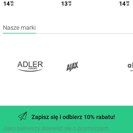
14
13
14
99
99
99
zł
zł
zł
Nasze marki
Zapisz się i odbierz 10% rabatu!
Jako pierwszy dowiesz się o promocjach