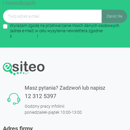
i nowościach
Wyrażam zgodę na przetwarzanie moich danych osobowych
(adres e-mail) w celu wysyłania newslettera zgodnie
z
regulaminem
i
polityką prywatności
.
Masz pytania? Zadzwoń lub napisz
12 312 5397
Godziny pracy infolinii:
poniedziałek-piątek 10:00-13:00
Adres firmy