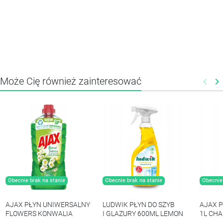
Może Cię również zainteresować
keyboard_arrow_left
keyboard_arrow_right
Poprz
N
Obecnie brak na stanie
Obecnie brak na stanie
Obecnie 
AJAX PŁYN UNIWERSALNY
LUDWIK PŁYN DO SZYB
AJAX 
FLOWERS KONWALIA
I GLAZURY 600ML LEMON
1L CH