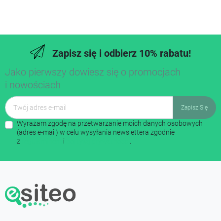
Zapisz się i odbierz 10% rabatu!
Jako pierwszy dowiesz się o promocjach
i nowościach
Wyrażam zgodę na przetwarzanie moich danych osobowych
(adres e-mail) w celu wysyłania newslettera zgodnie
z
regulaminem
i
polityką prywatności
.