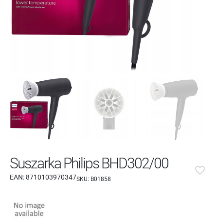
Suszarka Philips BHD302/00
favorite_border
EAN:
8710103970347
SKU:
B01858