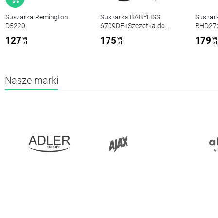
Suszarka Remington
Suszarka BABYLISS
Suszark
D5220
6709DE+Szczotka do
BHD27
włosów czarno-różowa
127
175
179
99
99
99
zł
zł
zł
Nasze marki