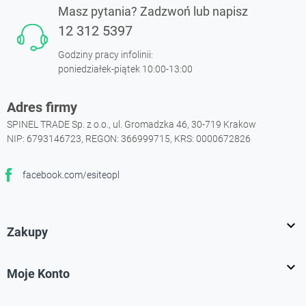
Masz pytania? Zadzwoń lub napisz
12 312 5397
Godziny pracy infolinii:
poniedziałek-piątek 10:00-13:00
Adres firmy
SPINEL TRADE Sp. z o.o., ul. Gromadzka 46, 30-719 Krakow
NIP: 6793146723, REGON: 366999715, KRS: 0000672826
facebook.com/esiteopl
Facebook

Zakupy

Moje Konto