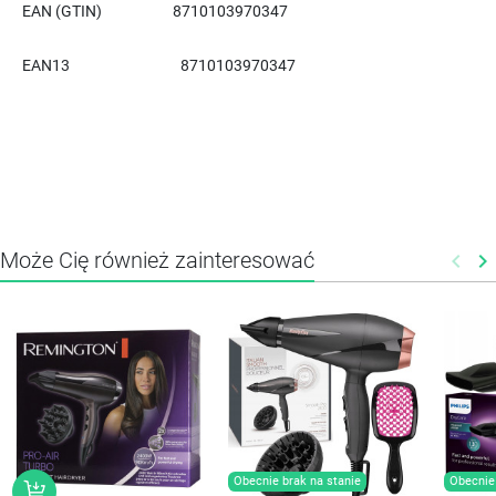
EAN (GTIN)
8710103970347
EAN13
8710103970347
Może Cię również zainteresować
keyboard_arrow_left
keyboard_arrow_right
Poprz
N
Obecnie brak na stanie
Obecnie 