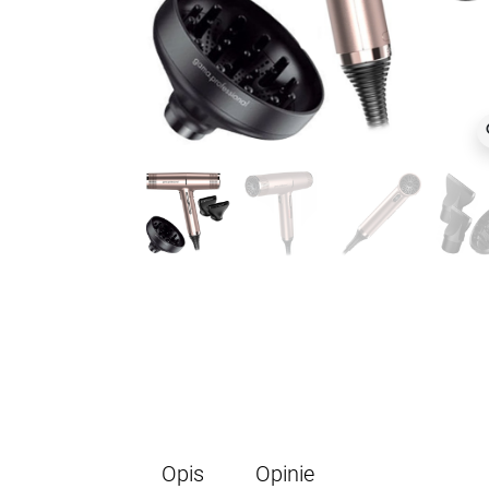
z
Opis
Opinie