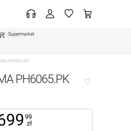
Supermarket
A.MA PH6065.PK
.MA PH6065.PK
favorite_border
699
99
zł