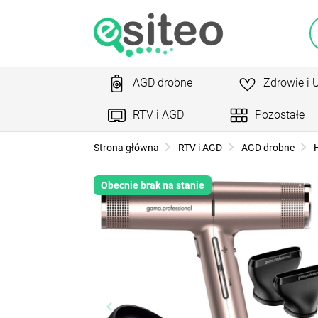
AGD drobne
Zdrowie i 
RTV i AGD
Pozostałe
Strona główna
RTV i AGD
AGD drobne
H
Obecnie brak na stanie
keyboard_arrow_left
ke
Poprzedni