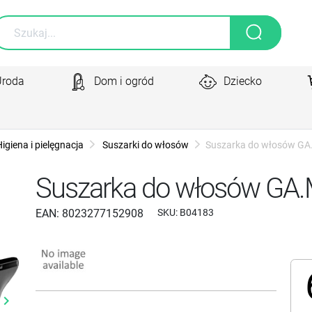
Uroda
Dom i ogród
Dziecko
igiena i pielęgnacja
Suszarki do włosów
Suszarka do włosów G
Suszarka do włosów GA
EAN:
8023277152908
SKU:
B04183
yboard_arrow_right
Następny