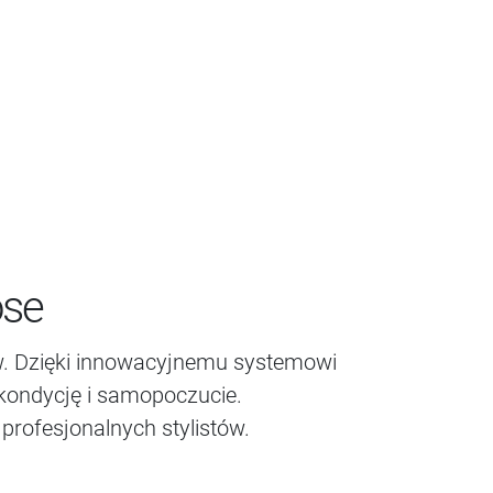
ose
w. Dzięki innowacyjnemu systemowi
 kondycję i samopoczucie.
rofesjonalnych stylistów.