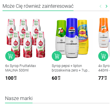
Może Cię również zainteresować
keyboard_arrow_left
keyboard_arrow_right
Poprze
Nas
6x Syrop FruttaMax
Syrop pepsi + lipton
4x Syro
MALINA 500ml
brzoskwinia zero + 7up
440ml - P
free
7up, Lipt
100
60
77
00
99
99
Brzoskwi
zł
zł
zł
Nasze marki