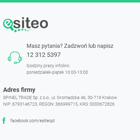
Masz pytania? Zadzwoń lub napisz
12 312 5397
Godziny pracy infolinii:
poniedziałek-piątek 10:00-13:00
Adres firmy
SPINEL TRADE Sp. z o.o., ul. Gromadzka 46, 30-719 Krakow
NIP: 6793146723, REGON: 366999715, KRS: 0000672826
facebook.com/esiteopl
Facebook