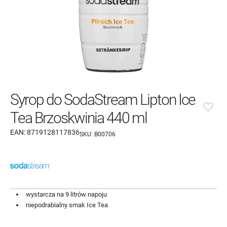
Syrop do SodaStream Lipton Ice
favorite_border
Tea Brzoskwinia 440 ml
EAN:
8719128117836
SKU:
B00706
wystarcza na 9 litrów napoju
niepodrabialny smak Ice Tea