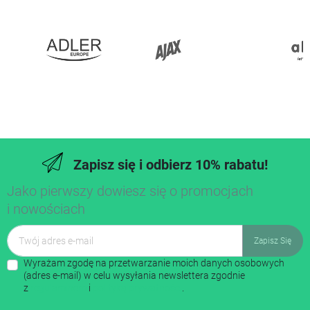
Zapisz się i odbierz 10% rabatu!
Jako pierwszy dowiesz się o promocjach
i nowościach
Wyrażam zgodę na przetwarzanie moich danych osobowych
(adres e-mail) w celu wysyłania newslettera zgodnie
z
regulaminem
i
polityką prywatności
.