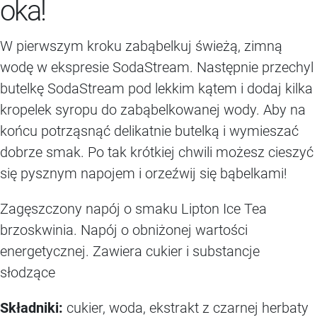
oka!
W pierwszym kroku zabąbelkuj świeżą, zimną
wodę w ekspresie SodaStream. Następnie przechyl
butelkę SodaStream pod lekkim kątem i dodaj kilka
kropelek syropu do zabąbelkowanej wody. Aby na
końcu potrząsnąć delikatnie butelką i wymieszać
dobrze smak. Po tak krótkiej chwili możesz cieszyć
się pysznym napojem i orzeźwij się bąbelkami!
Zagęszczony napój o smaku Lipton Ice Tea
brzoskwinia. Napój o obniżonej wartości
energetycznej. Zawiera cukier i substancje
słodzące
Sk
ł
adniki:
cukier, woda, ekstrakt z czarnej herbaty