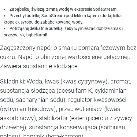
Zabąbelkuj świeżą, zimną wodę w ekspresie SodaStream.
Przechyl butelkę SodaStream pod lekkim kątem i dodaj kilka
kropelek syropu do zabąbelkowanej wody.
Potrząśnij delikatnie butelką, żeby wymieszać dobrze smak i …
orzeźwij się bąbelkami!
Zagęszczony napój o smaku pomarańczowym bez
cukru. Napój o obniżonej wartości energetycznej.
Zawiera substancje słodzące
Składniki: Woda, kwas (kwas cytrynowy), aromat,
substancja słodząca (acesulfam K, cyklaminian
sodu, sacharynian sodu), regulator kwasowości
(cytrynian trisodowy), przeciwutleniacz (kwas
askorbinowy), stabilizator (ester glicerolu z żywicy
drzewnej), substancja konserwująca (sorbinian
potasu), barwnik (beta-karoten).