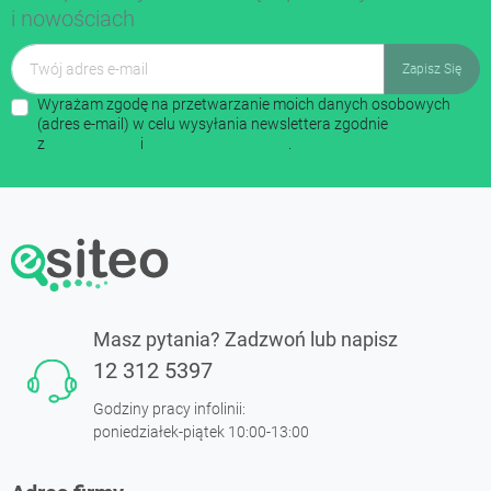
i nowościach
Wyrażam zgodę na przetwarzanie moich danych osobowych
(adres e-mail) w celu wysyłania newslettera zgodnie
z
regulaminem
i
polityką prywatności
.
Masz pytania? Zadzwoń lub napisz
12 312 5397
Godziny pracy infolinii:
poniedziałek-piątek 10:00-13:00