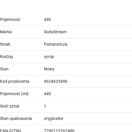
Pojemność
440
Marka
SodaStream
Smak
Pomarańcza
Rodzaj
syrop
Stan
Nowy
Kod producenta
4624625490
Pojemność (ml)
440
Ilość sztuk
1
Stan opakowania
oryginalne
EAN (GTIN)
7290113762480