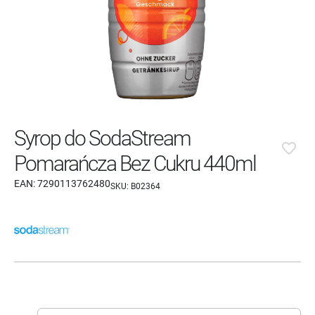
Syrop do SodaStream
favorite_border
Pomarańcza Bez Cukru 440ml
EAN:
7290113762480
SKU:
B02364