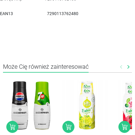
EAN13
7290113762480
Może Cię również zainteresować
keyboard_arrow_left
keyboard_arrow_right
Poprze
Nas