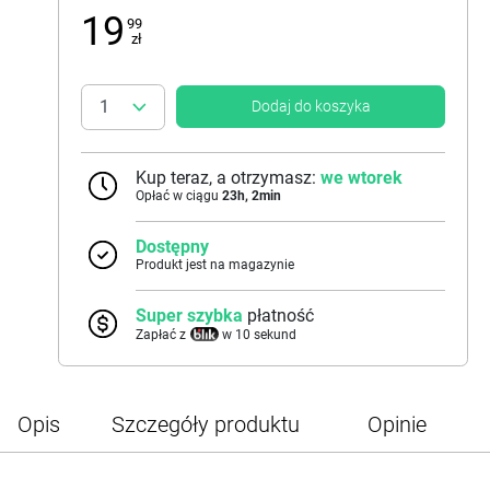
19
99
zł
Dodaj do koszyka
Kup teraz, a otrzymasz:
we wtorek
Opłać w ciągu
23
h,
2
min
Dostępny
Produkt jest na magazynie
Super szybka
płatność
Zapłać z
w 10 sekund
Opis
Szczegóły produktu
Opinie