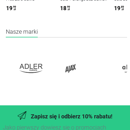
440ml
19
18
19
99
99
89
zł
zł
zł
Nasze marki
Zapisz się i odbierz 10% rabatu!
Jako pierwszy dowiesz się o promocjach