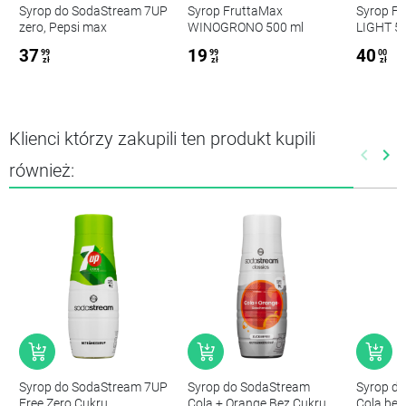
Syrop do SodaStream 7UP
Syrop FruttaMax
Syrop F
zero, Pepsi max
WINOGRONO 500 ml
LIGHT 5
CYTRYNO
37
19
40
99
99
00
zł
zł
zł
Klienci którzy zakupili ten produkt kupili
keyboard_arrow_left
keyboard_arrow_right
Poprze
Nas
również:
Syrop do SodaStream 7UP
Syrop do SodaStream
Syrop d
Free Zero Cukru
Cola + Orange Bez Cukru
Cola bez