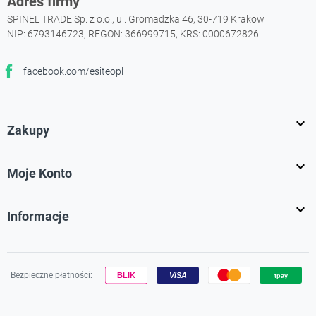
Adres firmy
SPINEL TRADE Sp. z o.o., ul. Gromadzka 46, 30-719 Krakow
NIP: 6793146723, REGON: 366999715, KRS: 0000672826
facebook.com/esiteopl
Facebook

Zakupy

Moje Konto

Informacje
Bezpieczne płatności: