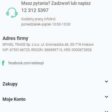
Masz pytania? Zadzwoń lub napisz
12 312 5397
Godziny pracy infolinii:
poniedziałek-piątek 10:00-13:00
Adres firmy
SPINEL TRADE Sp. z o.o., ul. Gromadzka 46, 30-719 Krakow
NIP: 6793146723, REGON: 366999715, KRS: 0000672826
facebook.com/esiteopl
Facebook

Zakupy

Moje Konto
