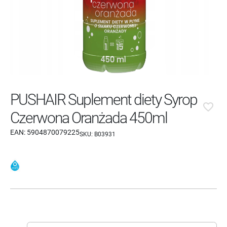
PUSHAIR Suplement diety Syrop
favorite_border
Czerwona Oranżada 450ml
EAN:
5904870079225
SKU:
B03931