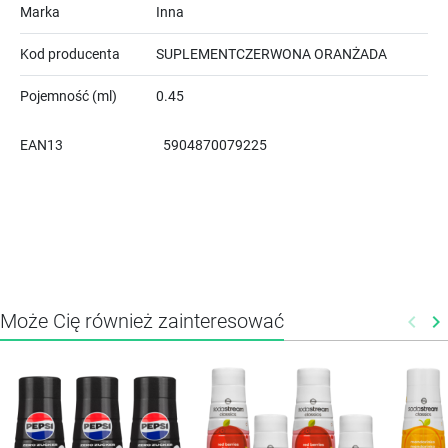
Marka
Inna
Kod producenta
SUPLEMENTCZERWONA ORANŻADA
Pojemność (ml)
0.45
EAN13
5904870079225
Może Cię również zainteresować
keyboard_arrow_left
keyboard_arrow_right
Poprz
N