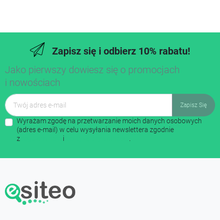
Zapisz się i odbierz 10% rabatu!
Jako pierwszy dowiesz się o promocjach
i nowościach
Wyrażam zgodę na przetwarzanie moich danych osobowych
(adres e-mail) w celu wysyłania newslettera zgodnie
z
regulaminem
i
polityką prywatności
.