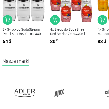
3x Syrop do SodaStream
4x Syrop do SodaStream
4x Syr
Pepsi Max Bez Cukru 440
Red Berries Zero 440ml
Mandar
ml
54
80
83
99
19
19
zł
zł
zł
Nasze marki