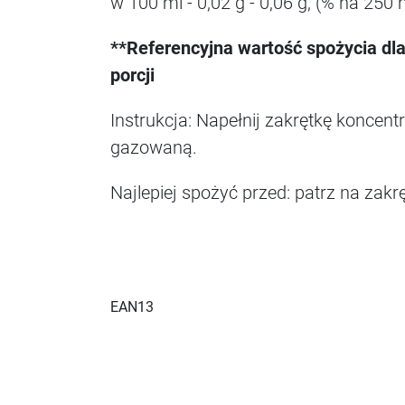
w 100 ml - 0,02 g - 0,06 g, (% na 250 m
**Referencyjna wartość spożycia dla
porcji
Instrukcja: Napełnij zakrętkę koncent
gazowaną.
Najlepiej spożyć przed: patrz na zak
EAN13