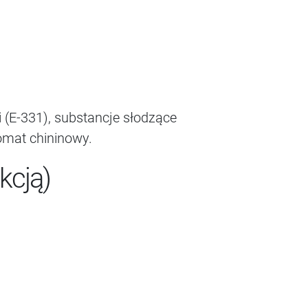
 (E-331), substancje słodzące
romat chininowy.
kcją)