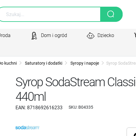
Uroda
Dom i ogród
Dziecko
Do kuchni
Saturatory i dodatki
Syropy i napoje
Syrop SodaStre
Syrop SodaStream Classic
440ml
EAN:
8718692616233
SKU:
B04335