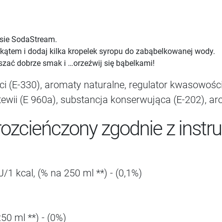
sie SodaStream.
kątem i dodaj kilka kropelek syropu do zabąbelkowanej wody.
eszać dobrze smak i …orzeźwij się bąbelkami!
i (E-330), aromaty naturalne, regulator kwasowości
stewii (E 960a), substancja konserwująca (E-202), a
zcieńczony zgodnie z instru
J/1 kcal, (% na 250 ml **) - (0,1%)
250 ml **) - (0%)