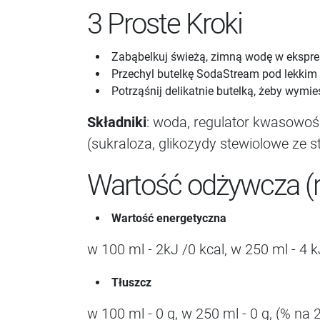
3 Proste Kroki
Zabąbelkuj świeżą, zimną wodę w ekspre
Przechyl butelkę SodaStream pod lekkim 
Potrząśnij delikatnie butelką, żeby wymi
Składniki
: woda, regulator kwasowośc
(sukraloza, glikozydy stewiolowe ze 
Wartość odżywcza (ro
Wartość energetyczna
w 100 ml - 2kJ /0 kcal, w 250 ml - 4 k
Tłuszcz
w 100 ml - 0 g, w 250 ml - 0 g, (% na 