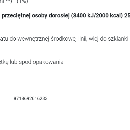
l **) - (1%)
 przeciętnej osoby dorosłej (8400 kJ/2000 kcal) 25
ratu do wewnętrznej środkowej linii, wlej do szklank
rętkę lub spód opakowania
8718692616233