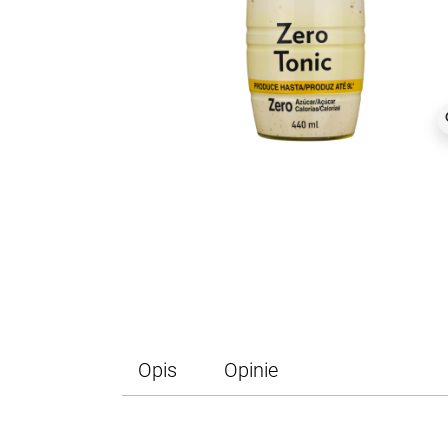
z
Opis
Opinie