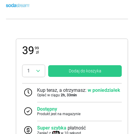
39
99
zł
Dodaj do koszyka
Kup teraz, a otrzymasz:
w poniedziałek
Opłać w ciągu
2
h,
33
min
Dostępny
Produkt jest na magazynie
Super szybka
płatność
Zapłać z
w 10 sekund