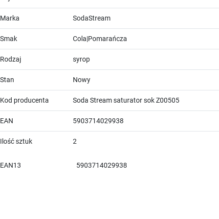
Marka
SodaStream
Smak
Cola|Pomarańcza
Rodzaj
syrop
Stan
Nowy
Kod producenta
Soda Stream saturator sok Z00505
EAN
5903714029938
Ilość sztuk
2
EAN13
5903714029938