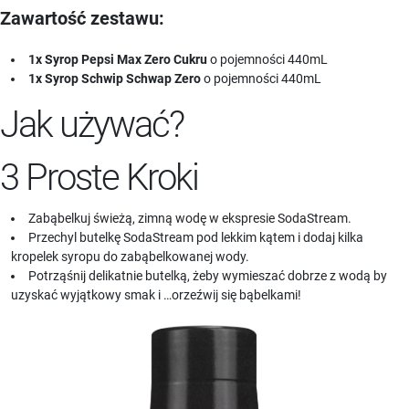
Zawartość zestawu:
1x Syrop Pepsi Max Zero Cukru
o pojemności 440mL
1x Syrop Schwip Schwap Zero
o pojemności 440mL
Jak używać?
3 Proste Kroki
Zabąbelkuj świeżą, zimną wodę w ekspresie SodaStream.
Przechyl butelkę SodaStream pod lekkim kątem i dodaj kilka
kropelek syropu do zabąbelkowanej wody.
Potrząśnij delikatnie butelką, żeby wymieszać dobrze z wodą by
uzyskać wyjątkowy smak i …orzeźwij się bąbelkami!