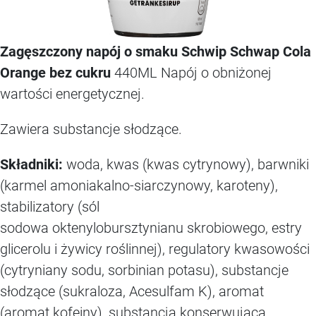
Zagęszczony napój o smaku Schwip Schwap Cola
Orange bez cukru
440ML Napój o obniżonej
wartości energetycznej.
Zawiera substancje słodzące.
Sk
ł
adniki:
woda, kwas (kwas cytrynowy), barwniki
(karmel amoniakalno-siarczynowy, karoteny),
stabilizatory (sól
sodowa oktenylobursztynianu skrobiowego, estry
glicerolu i żywicy roślinnej), regulatory kwasowości
(cytryniany sodu, sorbinian potasu), substancje
słodzące (sukraloza, Acesulfam K), aromat
(aromat kofeiny), substancja konserwująca