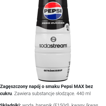
Zagęszczony napój o smaku Pepsi MAX bez
cukru
. Zawiera substancje słodzące. 440 ml
Sk
ł
adniki:
woda, barwnik (E150d), kwasy (kwas