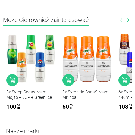
Może Cię również zainteresować
keyboard_arrow_left
keyboard_arrow_right
Poprze
Nas
5x Syrop Sodastream
3x Syrop do SodaStream
6x Syro
Mojito + 7UP + Green Ice
Mirinda
440ml - Pepsi, Pepsi Max
Tea + Mirinda + Pepsi
Bez Cukru, 7
100
60
108
00
99
99
Schwap 
zł
zł
zł
Elderflo
Zero
Nasze marki