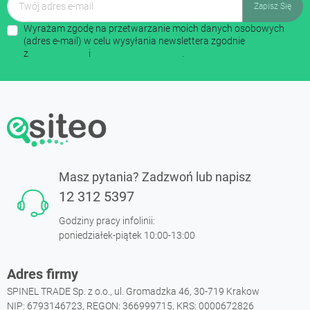
Wyrażam zgodę na przetwarzanie moich danych osobowych
(adres e-mail) w celu wysyłania newslettera zgodnie
z
regulaminem
i
polityką prywatności
.
Masz pytania? Zadzwoń lub napisz
12 312 5397
Godziny pracy infolinii:
poniedziałek-piątek 10:00-13:00
Adres firmy
SPINEL TRADE Sp. z o.o., ul. Gromadzka 46, 30-719 Krakow
NIP: 6793146723, REGON: 366999715, KRS: 0000672826