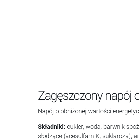
Zagęszczony napój 
Napój o obniżonej wartości energetyc
Składniki:
cukier, woda, barwnik spo
słodzące (acesulfam K, suklaroza), a