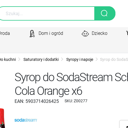
Uroda
Dom i ogród
Dziecko
Do kuchni
Saturatory i dodatki
Syropy i napoje
Syrop do SodaS
Syrop do SodaStream S
Cola Orange x6
EAN:
5903714026425
SKU:
Z00277
yboard_arrow_right
Następny