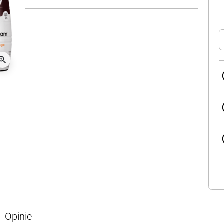
oom_in
Opinie