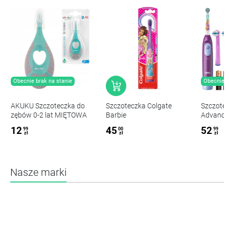
Obecnie brak na stanie
Obecnie b
AKUKU Szczoteczka do
Szczoteczka Colgate
Szczotec
zębów 0-2 lat MIĘTOWA
Barbie
Advance 
Princess
12
45
52
99
00
99
x8
zł
zł
zł
Nasze marki