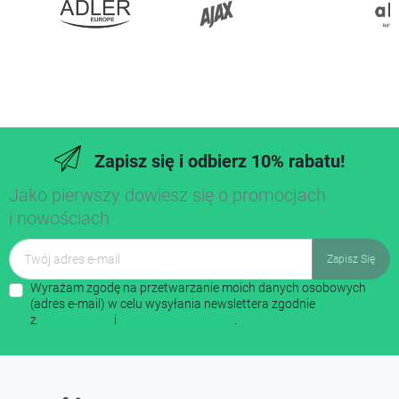
Zapisz się i odbierz 10% rabatu!
Jako pierwszy dowiesz się o promocjach
i nowościach
Wyrażam zgodę na przetwarzanie moich danych osobowych
(adres e-mail) w celu wysyłania newslettera zgodnie
z
regulaminem
i
polityką prywatności
.