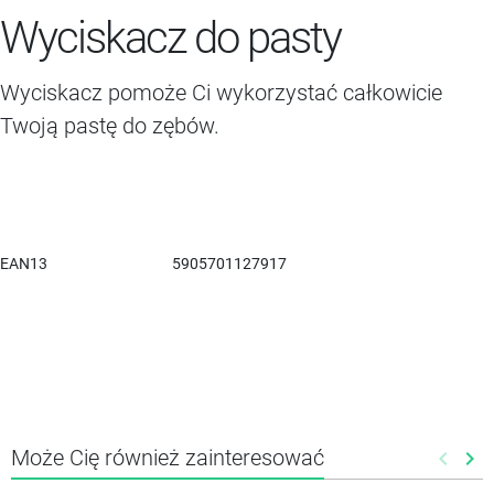
Wyciskacz do pasty
Wyciskacz pomoże Ci wykorzystać całkowicie
Twoją pastę do zębów.
EAN13
5905701127917
Może Cię również zainteresować
keyboard_arrow_left
keyboard_arrow_right
Poprze
Nas