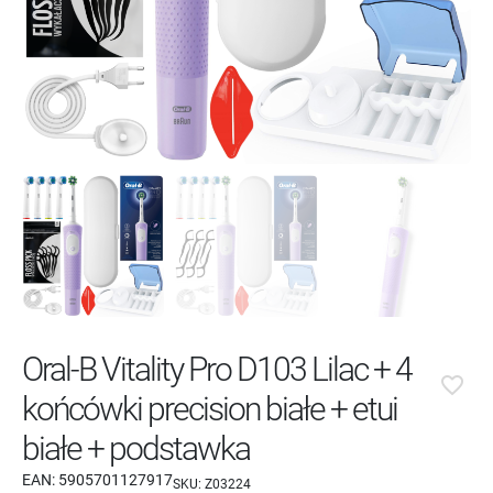
Oral-B Vitality Pro D103 Lilac + 4
favorite_border
końcówki precision białe + etui
białe + podstawka
EAN:
5905701127917
SKU:
Z03224