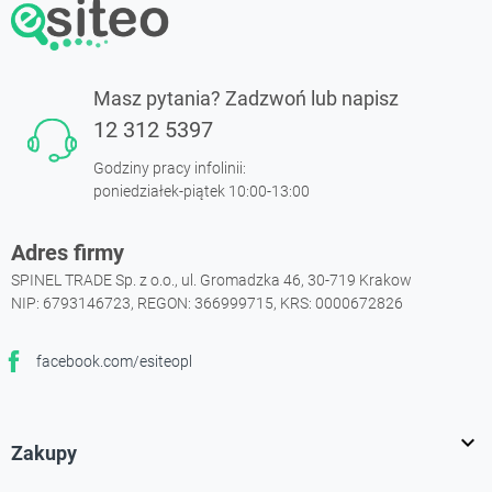
Masz pytania? Zadzwoń lub napisz
12 312 5397
Godziny pracy infolinii:
poniedziałek-piątek 10:00-13:00
Adres firmy
SPINEL TRADE Sp. z o.o., ul. Gromadzka 46, 30-719 Krakow
NIP: 6793146723, REGON: 366999715, KRS: 0000672826
facebook.com/esiteopl
Facebook

Zakupy