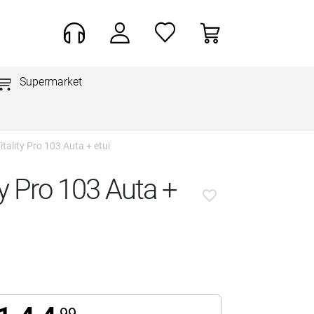
Supermarket
tality Pro 103 Auta + etui
ty Pro 103 Auta +
favorite_border
99