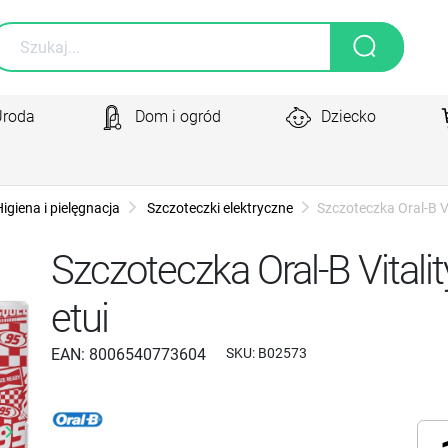
Uroda
Dom i ogród
Dziecko
igiena i pielęgnacja
Szczoteczki elektryczne
Szczoteczka Oral-B Vi
Szczoteczka Oral-B Vitali
etui
EAN:
8006540773604
SKU:
B02573
yboard_arrow_right
Następny