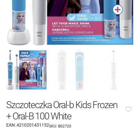
Szczoteczka Oral-b Kids Frozen
favorite_border
+ Oral-B 100 White
EAN:
4210201431152
SKU:
B02720