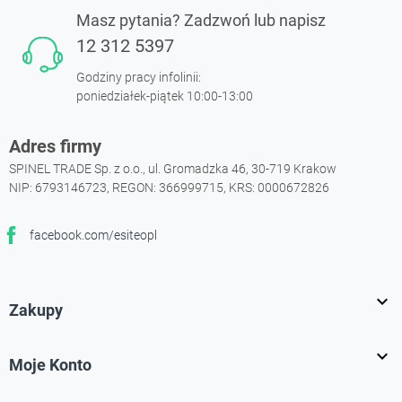
Masz pytania? Zadzwoń lub napisz
12 312 5397
Godziny pracy infolinii:
poniedziałek-piątek 10:00-13:00
Adres firmy
SPINEL TRADE Sp. z o.o., ul. Gromadzka 46, 30-719 Krakow
NIP: 6793146723, REGON: 366999715, KRS: 0000672826
facebook.com/esiteopl
Facebook

Zakupy

Moje Konto