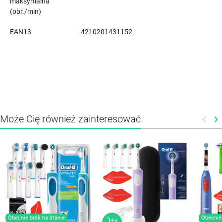
maksymalna
(obr./min)
EAN13
4210201431152
Może Cię również zainteresować
keyboard_arrow_left
keyboard_arrow_right
Poprz
N
Obecnie brak na stanie
Obecnie 