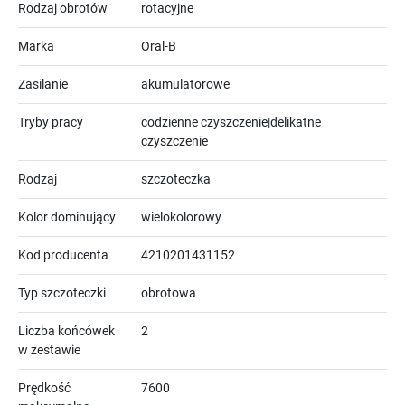
Rodzaj obrotów
rotacyjne
Marka
Oral-B
Zasilanie
akumulatorowe
Tryby pracy
codzienne czyszczenie|delikatne
czyszczenie
Rodzaj
szczoteczka
Kolor dominujący
wielokolorowy
Kod producenta
4210201431152
Typ szczoteczki
obrotowa
Liczba końcówek
2
w zestawie
Prędkość
7600