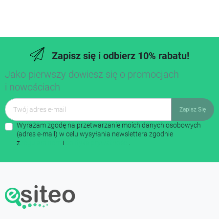
Zapisz się i odbierz 10% rabatu!
Jako pierwszy dowiesz się o promocjach
i nowościach
Wyrażam zgodę na przetwarzanie moich danych osobowych
(adres e-mail) w celu wysyłania newslettera zgodnie
z
regulaminem
i
polityką prywatności
.