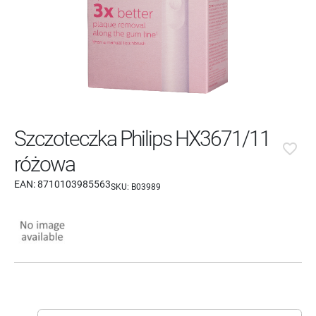
Szczoteczka Philips HX3671/11
favorite_border
różowa
EAN:
8710103985563
SKU:
B03989