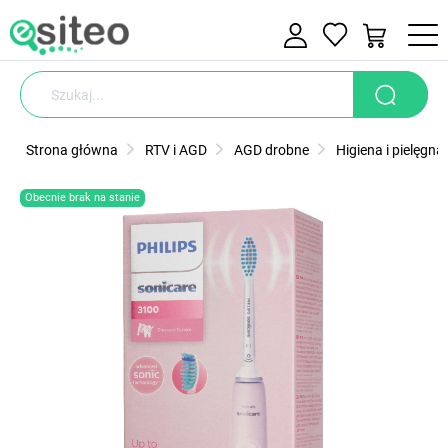
Strona główna
RTV i AGD
AGD drobne
Higiena i pielęgna
Obecnie brak na stanie