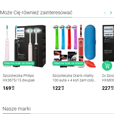
Może Cię również zainteresować
keyboard_arrow_left
keyboard_arrow_right
Poprz
N
Obecnie brak na stanie
Obecnie brak na stanie
Szczoteczka Philips
Szczoteczka Oral-b vitality
2x Szcz
HX3675/15 dwupak
100 auta + 4 koń zam color
HX683
+ ETUI niebieskie
Protect
169
122
227
04
99
84
dwupa
zł
zł
zł
Nasze marki