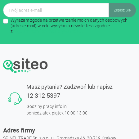
Wyrażam zgodę na przetwarzanie moich danych osobowych
(adres e-mail) w celu wysyłania newslettera zgodnie
z
regulaminem
i
polityką prywatności
.
Masz pytania? Zadzwoń lub napisz
12 312 5397
Godziny pracy infolinii:
poniedziałek-piątek 10:00-13:00
Adres firmy
SPINEL TRADE Sp. z o.o., ul. Gromadzka 46, 30-719 Krakow