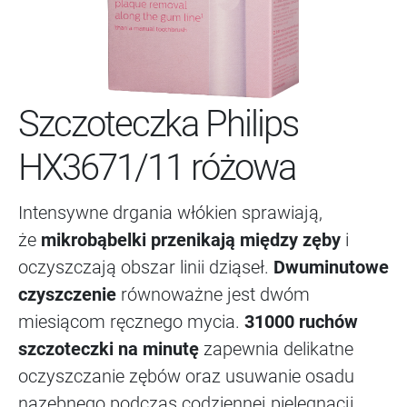
Szczoteczka Philips
HX3671/11 różowa
Intensywne drgania włókien sprawiają,
że
mikrobąbelki przenikają między zęby
i
oczyszczają obszar linii dziąseł.
Dwuminutowe
czyszczenie
równoważne jest dwóm
miesiącom ręcznego mycia.
31000 ruchów
szczoteczki na minutę
zapewnia delikatne
oczyszczanie zębów oraz usuwanie osadu
nazębnego podczas codziennej pielęgnacji.