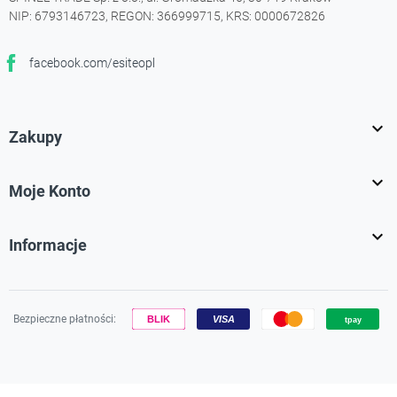
NIP: 6793146723, REGON: 366999715, KRS: 0000672826
facebook.com/esiteopl
Facebook

Zakupy

Moje Konto

Informacje
Bezpieczne płatności:
Używamy plików cookies, aby zapewnić Ci najlepsze wrażenia na