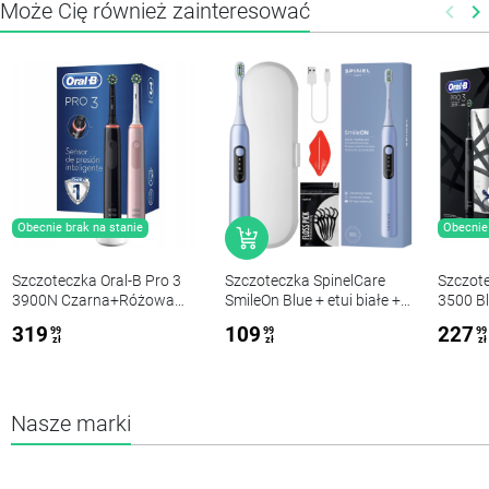
Może Cię również zainteresować
keyboard_arrow_left
keyboard_arrow_right
Poprz
N
Obecnie brak na stanie
Obecnie 
Szczoteczka Oral-B Pro 3
Szczoteczka SpinelCare
Szczote
3900N Czarna+Różowa
SmileOn Blue + etui białe +
3500 Bl
Dwupak
grtisy
319
109
227
99
99
99
zł
zł
zł
Nasze marki