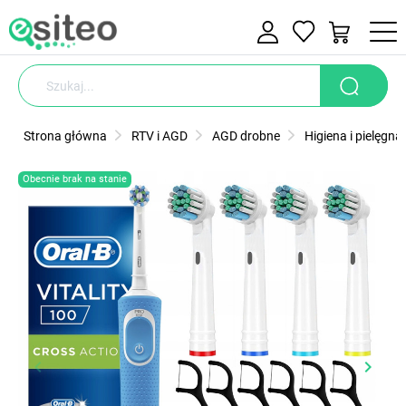
Strona główna
RTV i AGD
AGD drobne
Higiena i pielęgna
Obecnie brak na stanie
keyboard_arrow_left
keyboard_arrow_right
Poprzedni
Nastę