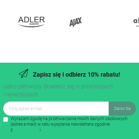
Zapisz się i odbierz 10% rabatu!
Jako pierwszy dowiesz się o promocjach
i nowościach
Wyrażam zgodę na przetwarzanie moich danych osobowych
(adres e-mail) w celu wysyłania newslettera zgodnie
z
regulaminem
i
polityką prywatności
.