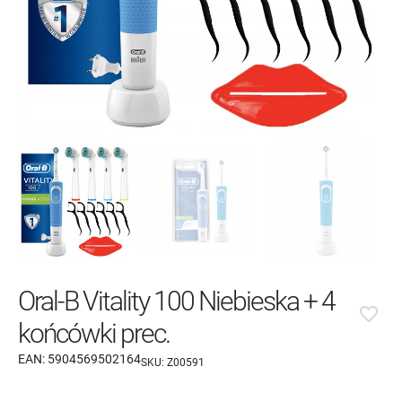
Oral-B Vitality 100 Niebieska + 4
favorite_border
końcówki prec.
EAN:
5904569502164
SKU:
Z00591