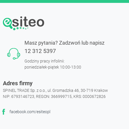
Masz pytania? Zadzwoń lub napisz
12 312 5397
Godziny pracy infolinii:
poniedziałek-piątek 10:00-13:00
Adres firmy
SPINEL TRADE Sp. z o.o., ul. Gromadzka 46, 30-719 Krakow
NIP: 6793146723, REGON: 366999715, KRS: 0000672826
facebook.com/esiteopl
Facebook