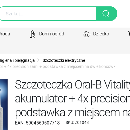
Uroda
Dom i ogród
Dziecko
igiena i pielęgnacja
Szczoteczki elektryczne
tor + 4x precision zam. + podstawka z miejscem na dwie końcówki
Szczoteczka Oral-B Vitalit
akumulator + 4x precisio
podstawka z miejscem n
EAN:
5904569507718
SKU:
Z01043