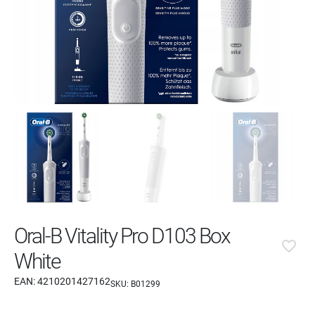
Oral-B Vitality Pro D103 Box
favorite_border
White
EAN:
4210201427162
SKU:
B01299