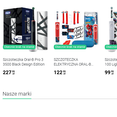
Obecnie brak na stanie
Obecnie brak na stanie
Obecnie 
Szczoteczka Oral-B Pro 3
SZCZOTECZKA
Szczote
3500 Black Design Edition
ELEKTRYCZNA ORAL-B
100 Lig
VITALITY SPIDERMAN + 4
227
122
99
99
99
99
Końcówki zam, osłonka,
zł
zł
zł
wyciskacz, wykałaczki, etui
Nasze marki