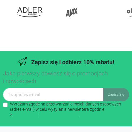
Zapisz się i odbierz 10% rabatu!
Jako pierwszy dowiesz się o promocjach
i nowościach
Wyrażam zgodę na przetwarzanie moich danych osobowych
(adres e-mail) w celu wysyłania newslettera zgodnie
z
regulaminem
i
polityką prywatności
.