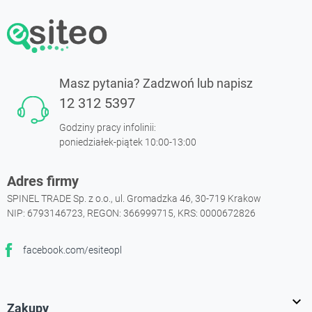
Masz pytania? Zadzwoń lub napisz
12 312 5397
Godziny pracy infolinii:
poniedziałek-piątek 10:00-13:00
Adres firmy
SPINEL TRADE Sp. z o.o., ul. Gromadzka 46, 30-719 Krakow
NIP: 6793146723, REGON: 366999715, KRS: 0000672826
facebook.com/esiteopl
Facebook

Zakupy