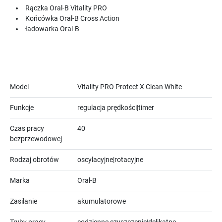
Rączka Oral-B Vitality PRO
Końcówka Oral-B Cross Action
ładowarka Oral-B
Model
Vitality PRO Protect X Clean White
Funkcje
regulacja prędkości|timer
Czas pracy
40
bezprzewodowej
Rodzaj obrotów
oscylacyjne|rotacyjne
Marka
Oral-B
Zasilanie
akumulatorowe