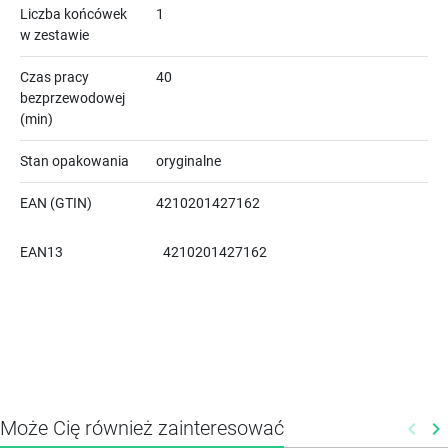
Liczba końcówek
1
w zestawie
Czas pracy
40
bezprzewodowej
(min)
Stan opakowania
oryginalne
EAN (GTIN)
4210201427162
EAN13
4210201427162
Może Cię również zainteresować
keyboard_arrow_left
keyboard_arrow_right
Poprz
N