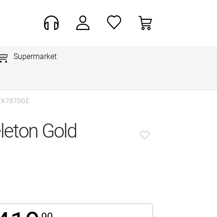
Supermarket
 FX7870GE
leton Gold
favorite_border
90