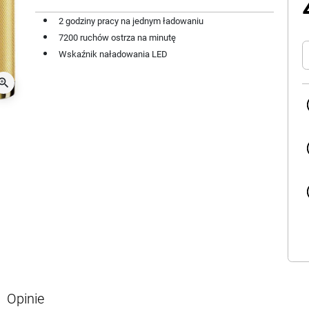
2 godziny pracy na jednym ładowaniu
7200 ruchów ostrza na minutę
Wskaźnik naładowania LED
oom_in
Opinie