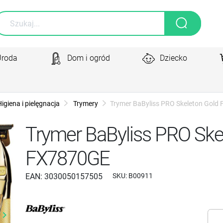
Uroda
Dom i ogród
Dziecko
igiena i pielęgnacja
Trymery
Trymer BaByliss PRO Skeleton Gold
Trymer BaByliss PRO Ske
FX7870GE
EAN:
3030050157505
SKU:
B00911
yboard_arrow_right
Następny